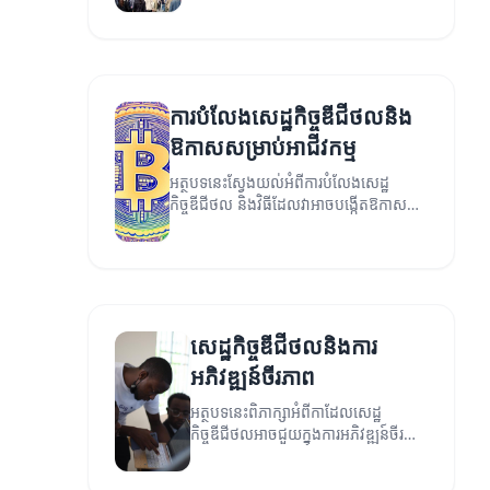
ការបំលែងសេដ្ឋកិច្ចឌីជីថលនិង
ឱកាសសម្រាប់អាជីវកម្ម
អត្ថបទនេះស្វែងយល់អំពីការបំលែងសេដ្ឋ
កិច្ចឌីជីថល និងវិធីដែលវាអាចបង្កើតឱកាស
សម្រាប់អាជីវកម្មក្នុងសង្គមសម័យថ្មី។
សេដ្ឋកិច្ចឌីជីថលនិងការ
អភិវឌ្ឍន៍ចីរភាព
អត្ថបទនេះពិភាក្សាអំពីកាដែលសេដ្ឋ
កិច្ចឌីជីថលអាចជួយក្នុងការអភិវឌ្ឍន៍ចីរ
ភាព។