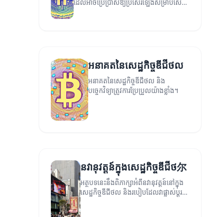
ដែលអាចប្រើប្រាស់ឱ្យប្រសើរឡើងសម្រាប់សេដ្ឋ
កិច្ចឌីជីថលក្នុងការអភិវឌ្ឍន៍ចីរភាព។
អនាគតនៃសេដ្ឋកិច្ចឌីជីថល
អនាគតនៃសេដ្ឋកិច្ចឌីជីថល និង
បច្ចេកវិទ្យាត្រូវការប្រែប្រួលយ៉ាងខ្លាំង។
នវានុវត្តន៍ក្នុងសេដ្ឋកិច្ចឌីជីថ尔
អត្ថបទនេះនឹងពិភាក្សាអំពីនវានុវត្តន៍នៅក្នុង
សេដ្ឋកិច្ចឌីជីថល និងរបៀបដែលវាផ្លាស់ប្តូរ
អាជីវកម្ម។