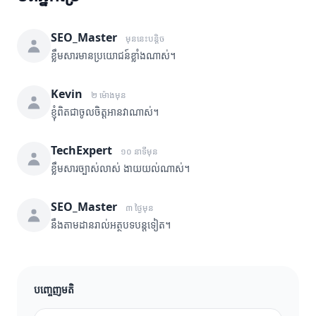
SEO_Master
មុននេះបន្តិច
ខ្លឹមសារមានប្រយោជន៍ខ្លាំងណាស់។
Kevin
២ ម៉ោងមុន
ខ្ញុំពិតជាចូលចិត្តអានវាណាស់។
TechExpert
១០ នាទីមុន
ខ្លឹមសារច្បាស់លាស់ ងាយយល់ណាស់។
SEO_Master
៣ ថ្ងៃមុន
នឹងតាមដានរាល់អត្ថបទបន្តទៀត។
បញ្ចេញមតិ