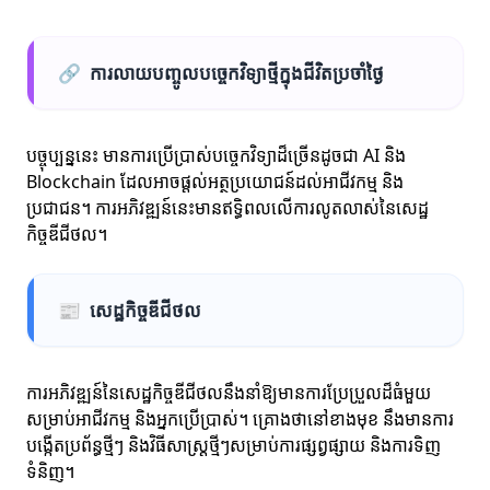
🔗
ការលាយបញ្ចូលបច្ចេកវិទ្យាថ្មីក្នុងជីវិតប្រចាំថ្ងៃ
បច្ចុប្បន្ននេះ មានការប្រើប្រាស់បច្ចេកវិទ្យាដ៏ច្រើនដូចជា AI និង
Blockchain ដែលអាចផ្តល់អត្ថប្រយោជន៍ដល់អាជីវកម្ម និង
ប្រជាជន។ ការអភិវឌ្ឍន៍នេះមានឥទ្ធិពលលើការលូតលាស់នៃសេដ្ឋ
កិច្ចឌីជីថល។
📰
សេដ្ឋកិច្ចឌីជីថល
ការអភិវឌ្ឍន៍នៃសេដ្ឋកិច្ចឌីជីថលនឹងនាំឱ្យមានការប្រែប្រួលដ៏ធំមួយ
សម្រាប់អាជីវកម្ម និងអ្នកប្រើប្រាស់។ គ្រោងថានៅខាងមុខ នឹងមានការ
បង្កើតប្រព័ន្ធថ្មីៗ និងវិធីសាស្រ្តថ្មីៗសម្រាប់ការផ្សព្វផ្សាយ និងការទិញ
ទំនិញ។