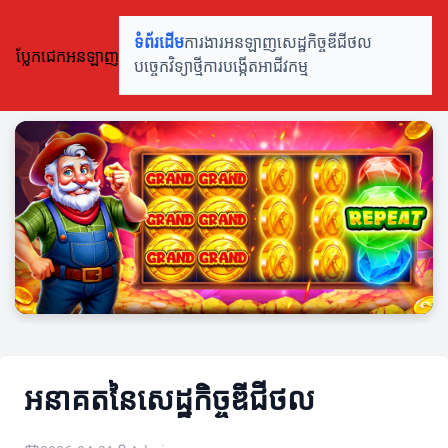
ទំព័រដើម
ការងារអនឡាញ
សេដ្ឋកិច្ចឌីជីថល
ប្លែកជេកអនឡាញ
បច្ចេកវិទ្យាថ្មី
ការបង្កើតអាជីវកម្ម
អនាគតនៃសេដ្ឋកិច្ចឌីជីថល