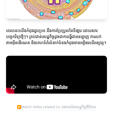
ពេលនេះយើងកំពុងជួបប្រទៈនឹងការប្រែប្រួលនៃទីផ្សារ ដោយសារ
បច្ចេកវិទ្យាថ្មីៗ។ គ្រប់ជាន់សេដ្ឋកិច្ចដូចជាការធ្វើជាអនឡាញ ការលក់
តាមអ៊ីនធើណេត និងគេហទំព័រទំនាក់ទំនងកំពុងមានអត្ថិផលដ៏អស្ចារ្យ។
▶
Watch Video related to: អនាគតនៃសេដ្ឋកិច្ចឌីជីថល