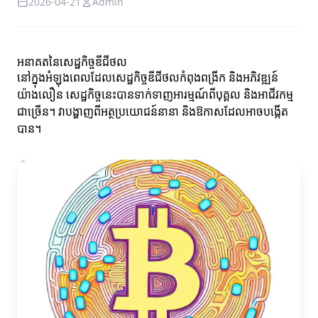
2026-04-21
Admin
អនាគតនៃសេដ្ឋកិច្ចឌីជីថល
នៅក្នុងអំឡុងពេលដែលសេដ្ឋកិច្ចឌីជីថលកំពុងពង្រីក និងអភិវឌ្ឍន៍
យ៉ាងលឿន សេដ្ឋកិច្ចនេះបានទាក់ទាញអារម្មណ៍ពីបុគ្គល និងអាជីវកម្ម
ជាច្រើន។ វាបង្ហាញពីអត្ថប្រយោជន៍នានា និងឱកាសដែលអាចបង្កើត
បាន។