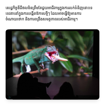
សេដ្ឋកិច្ចឌីជីថលមិនត្រឹមតែជួយអាជីវកម្មក្នុងការលក់ទំនិញនោះទេ
ទេវតានៅក្នុងការបង្កើតឱកាសថ្មីៗ ដែលអាចធ្វើឱ្យមានការ
ចំណាយថោក និងការពង្រឹងសមត្ថភាពរបស់អាជីវកម្ម។