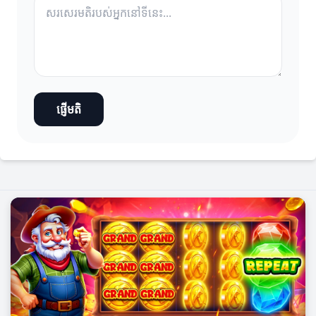
ផ្ញើមតិ