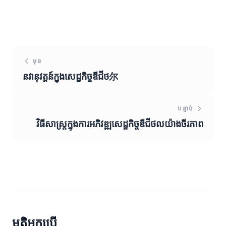
មុន
នវានុវត្តន៍ក្នុងសេដ្ឋកិច្ចឌីជីថ尔
បន្ទាប់
វិធីសាស្ត្រក្នុងការអភិវឌ្ឍសេដ្ឋកិច្ចឌីជីថលយ៉ាងចីរភាព
មតិអ្នកប្រើ