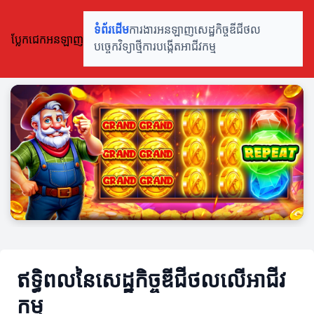
ទំព័រដើម
ការងារអនឡាញ
សេដ្ឋកិច្ចឌីជីថល
ប្លែកជេកអនឡាញ
បច្ចេកវិទ្យាថ្មី
ការបង្កើតអាជីវកម្ម
ឥទ្ធិពលនៃសេដ្ឋកិច្ចឌីជីថលលើអាជីវ
កម្ម