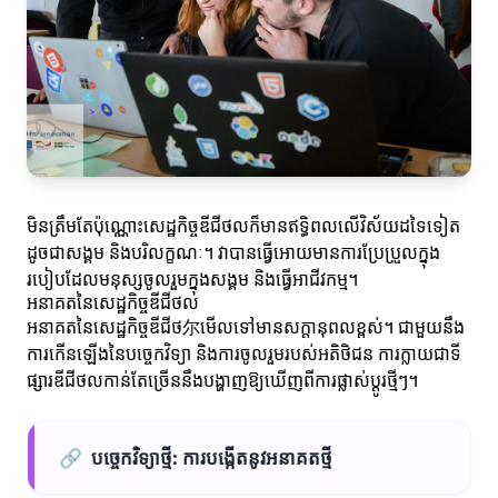
មិនត្រឹមតែប៉ុណ្ណោះសេដ្ឋកិច្ចឌីជីថលក៏មានឥទ្ធិពលលើវិស័យដទៃទៀត
ដូចជាសង្គម និងបរិលក្ខណៈ។ វាបានធ្វើអោយមានការប្រែប្រួលក្នុង
របៀបដែលមនុស្សចូលរួមក្នុងសង្គម និងធ្វើអាជីវកម្ម។
អនាគតនៃសេដ្ឋកិច្ចឌីជីថល
អនាគតនៃសេដ្ឋកិច្ចឌីជីថ尔មើលទៅមានសក្តានុពលខ្ពស់។ ជាមួយនឹង
ការកើនឡើងនៃបច្ចេកវិទ្យា និងការចូលរួមរបស់អតិថិជន ការក្លាយជាទី
ផ្សារឌីជីថលកាន់តែច្រើននឹងបង្ហាញឱ្យឃើញពីការផ្លាស់ប្តូរថ្មីៗ។
🔗
បច្ចេកវិទ្យាថ្មី: ការបង្កើតនូវអនាគតថ្មី