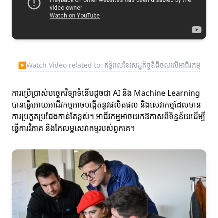
▶
Watch Video related to: ឥទ្ធិពលនៃសេដ្ឋកិច្ចឌីជីថលលើអាជីវកម្ម
ការប្រើប្រាស់បច្ចេកវិទ្យាទំនើបដូចជា AI និង Machine Learning
បានធ្វើអោយអាជីវកម្មអាចបង្កើតនូវផលិតផល និងសេវាកម្មដែលមាន
ការប្រកួតប្រជែងកាន់តែខ្ពស់។ អាជីវកម្មអាចយកឱកាសពីទិន្នន័យដើម្បី
ធ្វើការវិភាគ និងកែលម្អសេវាកម្មរបស់ពួកគេ។