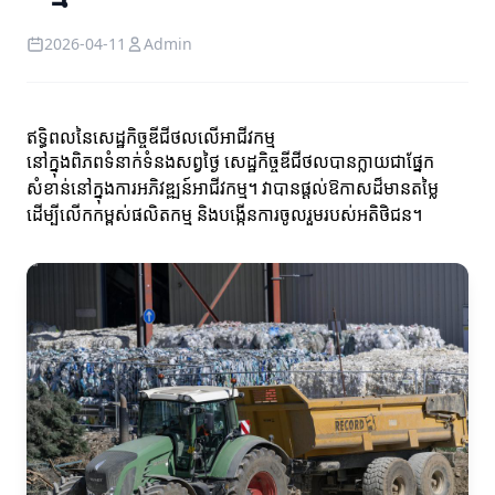
2026-04-11
Admin
ឥទ្ធិពលនៃសេដ្ឋកិច្ចឌីជីថលលើអាជីវកម្ម
នៅក្នុងពិភពទំនាក់ទំនងសព្វថ្ងៃ សេដ្ឋកិច្ចឌីជីថលបានក្លាយជាផ្នែក
សំខាន់នៅក្នុងការអភិវឌ្ឍន៍អាជីវកម្ម។ វាបានផ្ដល់ឱកាសដ៏មានតម្លៃ
ដើម្បីលើកកម្ពស់ផលិតកម្ម និងបង្កើនការចូលរួមរបស់អតិថិជន។