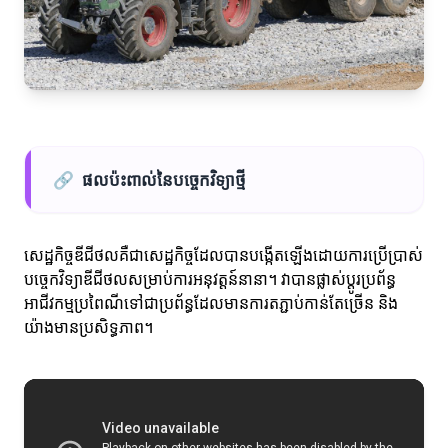
🔗
ផលប៉ះពាល់នៃបច្ចេកវិទ្យាថ្មី
សេដ្ឋកិច្ចឌីជីថលគឺជាសេដ្ឋកិច្ចដែលបានបង្កើតឡើងដោយការប្រើប្រាស់
បច្ចេកវិទ្យាឌីជីថលសម្រាប់ការអនុវត្តន៍នានា។ វាបានផ្លាស់ប្តូរប្រព័ន្ធ
អាជីវកម្មប្រពៃណីទៅជាប្រព័ន្ធដែលមានការតភ្ជាប់កាន់តែច្រើន និង
យ៉ាងមានប្រសិទ្ធភាព។