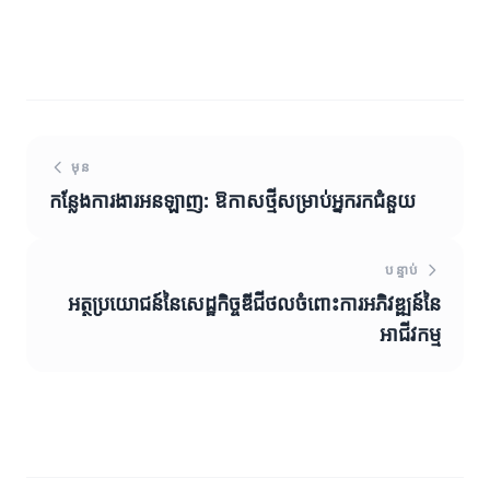
មុន
កន្លែងការងារអនឡាញ: ឱកាសថ្មីសម្រាប់អ្នករកជំនួយ
បន្ទាប់
អត្ថប្រយោជន៍នៃសេដ្ឋកិច្ចឌីជីថលចំពោះការអភិវឌ្ឍន៍នៃ
អាជីវកម្ម