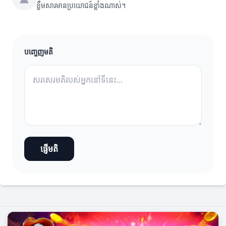
ខ្លឹមសារមានប្រយោជន៍ខ្លាំងណាស់។
បញ្ចេញមតិ
ផ្ញើមតិ