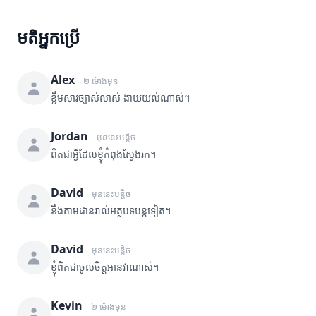
មតិអ្នកប្រើ
Alex
២ ម៉ោងមុន
ខ្លឹមសារច្បាស់លាស់ ងាយយល់ណាស់។
Jordan
មុននេះបន្តិច
ពិតជាអ្វីដែលខ្ញុំកំពុងស្វែងរក។
David
មុននេះបន្តិច
នឹងតាមដានរាល់អត្ថបទបន្តទៀត។
David
មុននេះបន្តិច
ខ្ញុំពិតជាចូលចិត្តអានវាណាស់។
Kevin
២ ម៉ោងមុន