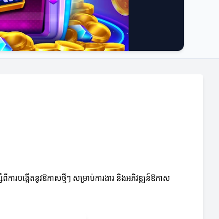
ន្សំពីការបង្កើតនូវឱកាសថ្មីៗ សម្រាប់ការងារ និងអភិវឌ្ឍន៍ឱកាស