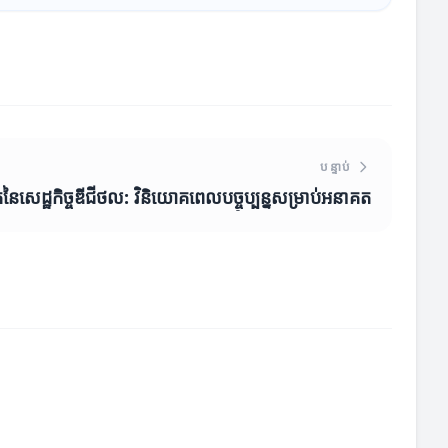
បន្ទាប់
ៃសេដ្ឋកិច្ចឌីជីថល: វិនិយោគពេលបច្ចុប្បន្នសម្រាប់អនាគត