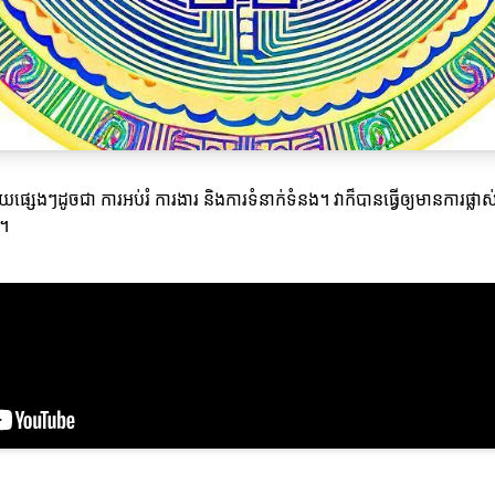
ងៗដូចជា ការអប់រំ ការងារ និងការទំនាក់ទំនង។ វាក៏បានធ្វើឲ្យមានការផ្លាស់
ព។