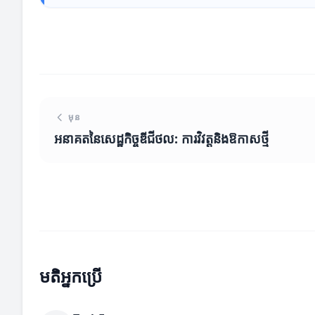
មុន
អនាគតនៃសេដ្ឋកិច្ចឌីជីថល: ការវិវត្តនិងឱកាសថ្មី
មតិអ្នកប្រើ