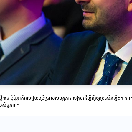
ថ្មីៗទេ ប៉ុន្តែវាក៏អាចជួយប្រើប្រាស់សមត្ថភាពសង្គមដើម្បីធ្វើឲ្យប្រសើរឡើង។
្រសិទ្ធភាព។