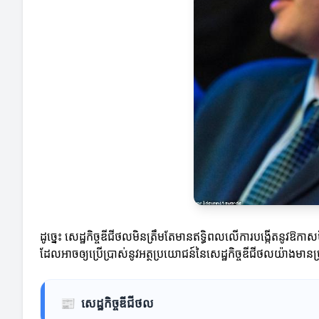
ដូច្នេះ សេដ្ឋកិច្ចឌីជីថលមិនត្រឹមតែមានឥទ្ធិពលលើការបង្កើតនូវឱកាស
ដែលអាចឲ្យប្រើប្រាស់នូវអត្ថប្រយោជន៍នៃសេដ្ឋកិច្ចឌីជីថលយ៉ាងមានប
📰
សេដ្ឋកិច្ចឌីជីថល