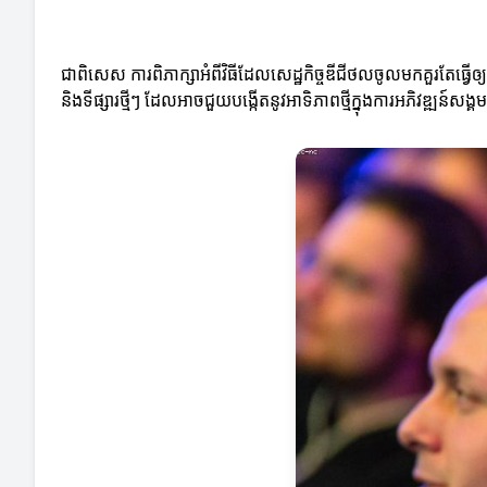
ជាពិសេស ការពិភាក្សាអំពីវិធីដែលសេដ្ឋកិច្ចឌីជីថលចូលមកគួរតែធ្វើឲ្
និងទីផ្សារថ្មីៗ ដែលអាចជួយបង្កើតនូវអាទិភាពថ្មីក្នុងការអភិវឌ្ឍន៍សង្គ