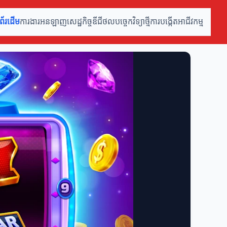
ំព័រដើម
ការងារអនឡាញ
សេដ្ឋកិច្ចឌីជីថល
បច្ចេកវិទ្យាថ្មី
ការបង្កើតអាជីវកម្ម