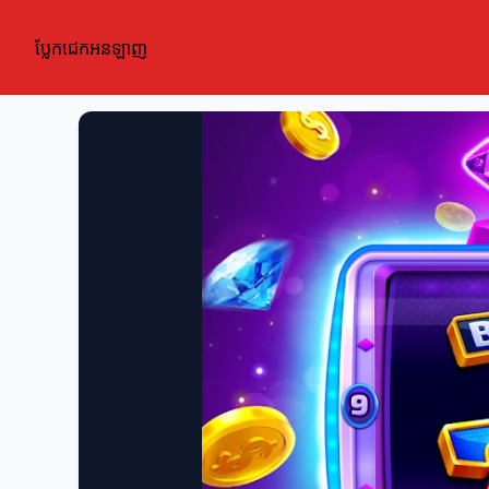
ប្លែកជេកអនឡាញ