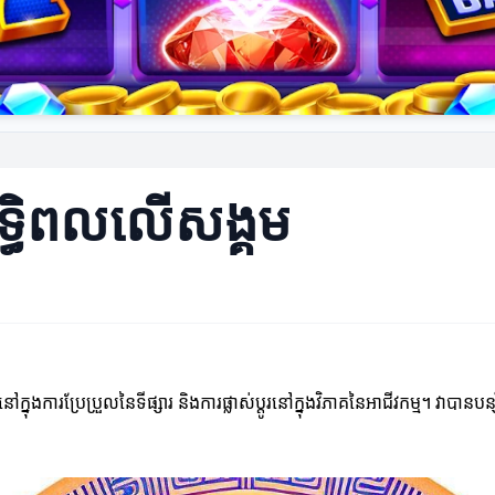
ឥទ្ធិពលលើសង្គម
ក្នុងការប្រែប្រួលនៃទីផ្សារ និងការផ្លាស់ប្តូរនៅក្នុងវិភាគនៃអាជីវកម្ម។ វាបានប