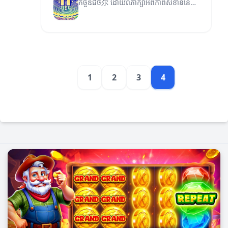
កិច្ចឌីជីថ尔 ដោយពិភាក្សាអំពីភាពសំខាន់នៃ
បច្ចេកវិទ្យា និងកំណែទម្រង់ថ្មីៗលើទីផ្សារ។
1
2
3
4