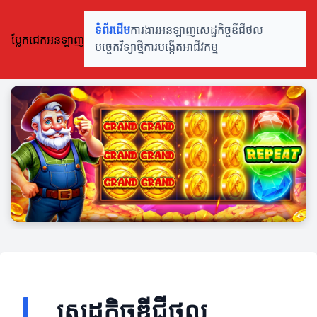
ទំព័រដើម
ការងារអនឡាញ
សេដ្ឋកិច្ចឌីជីថល
ប្លែកជេកអនឡាញ
បច្ចេកវិទ្យាថ្មី
ការបង្កើតអាជីវកម្ម
សេដ្ឋកិច្ចឌីជីថល