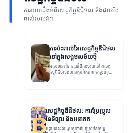
ការយល់ដឹងអំពីសេដ្ឋកិច្ចឌីជីថល និងផលប៉ះ
ពាល់របស់វា។
ការប៉ះពាល់នៃសេដ្ឋកិច្ចឌីជីថល
នៅក្នុងសង្គមសម័យថ្មី
អត្ថបទនេះពិភាក្សាអំពីការប៉ះពាល់នៃសេដ្ឋ
កិច្ចឌីជីថលដល់សង្គមនិងអនាគតប្រព័ន្ធ
សេដ្ឋកិច្ច។
សេដ្ឋកិច្ចឌីជីថល: ការប្រែប្រួល
នៃទីផ្សារ និងអនាគត
អត្ថបទនេះសង្ខេបនូវការប្រែប្រួលនៃសេដ្ឋ