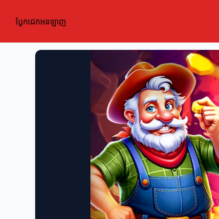
ប្លែកជេកអនឡាញ