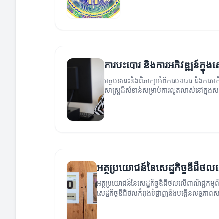
ការបះបោរ និងការអភិវឌ្ឍន៍ក្នុងស
អត្ថបទនេះនឹងពិភាក្សាអំពីការបះបោរ និងការអភិវ
សាស្ត្រដ៏សំខាន់សម្រាប់ការលូតលាស់នៅក្នុ
អត្ថប្រយោជន៍នៃសេដ្ឋកិច្ចឌីជី
អត្ថប្រយោជន៍នៃសេដ្ឋកិច្ចឌីជីថលលើពាណិជ្ជកម្ម
សេដ្ឋកិច្ចឌីជីថលកំពុងបំផ្លាញនិងបង្កើនលទ្ធភា
ម្រិតសាកល។