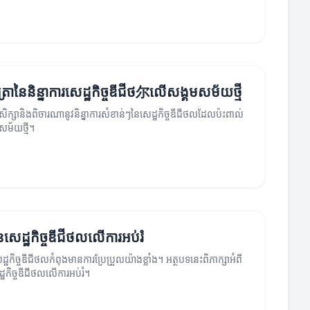
្រានៃនិន្នាការសេដ្ឋកិច្ចឌីជីថ尔លើសង្គមសម័យថ្មី
សិក្សានិងពិចារណានូវនិន្នាការសំខាន់ៗនៃសេដ្ឋកិច្ចឌីជីថលដែលប៉ះពាល់
សម័យថ្មី។
ៃសេដ្ឋកិច្ចឌីជីថលលើការអប់រំ
សេដ្ឋកិច្ចឌីជីថលកំពុងមានការប្រែប្រួលយ៉ាងខ្លាំង។ អត្ថបទនេះពិភាក្សាអំពី
្ឋកិច្ចឌីជីថលលើការអប់រំ។