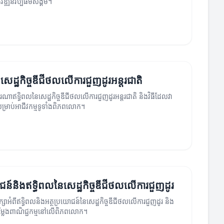
វឌ្ឍន៍វប្បធម៌សង្គម។
សេដ្ឋកិច្ចឌីជីថលលើការជួញដូរ​អន្តរជាតិ
រណាឥទ្ធិពលនៃសេដ្ឋកិច្ចឌីជីថលលើការជួញដូរ​អន្តរជាតិ និងវិធីដែលវា
្រាប់អាជីវកម្មទូទាំងពិភពលោក។
ជន៍និងឥទ្ធិពលនៃសេដ្ឋកិច្ចឌីជីថលលើការជួញដូរ
ក្សាអំពីឥទ្ធិពលនិងអត្ថប្រយោជន៍នៃសេដ្ឋកិច្ចឌីជីថលលើការជួញដូរ និង
្លែងពាណិជ្ជកម្មនៅលើពិភពលោក។