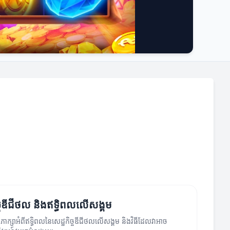
ច្ចឌីជីថល និងឥទ្ធិពលលើសង្គម
ិភាក្សាអំពីឥទ្ធិពលនៃសេដ្ឋកិច្ចឌីជីថលលើសង្គម និងវិធីដែលវាអាច