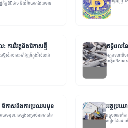
បំផ្លាញឬអភិ
ដ្ឋកិច្ចឌីជីថល និងវិនិយោគដែលមាន
: ការវិវត្តនិងឱកាសថ្មី
ឥទ្ធិពលនៃ
្មីសំរាប់ការអភិវឌ្ឍន៍ក្នុងវិស័យជា
អត្ថបទនេះពិចា
បង្កើនឱកាសសម
ល: ឱកាសនិងការប្រឈមមុខ
អត្ថប្រយោ
្រឈមមុខជាចម្បងសម្រាប់អនាគតនៃ
អត្ថបទនេះពិភា
របៀបដែលវាបម