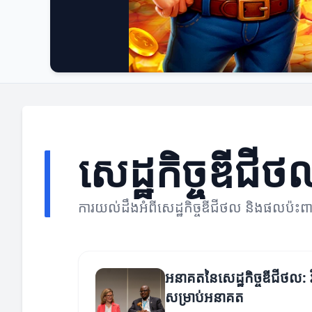
សេដ្ឋកិច្ចឌីជីថ
ការយល់ដឹងអំពីសេដ្ឋកិច្ចឌីជីថល និងផលប៉ះព
អនាគតនៃសេដ្ឋកិច្ចឌីជីថល: វ
សម្រាប់អនាគត