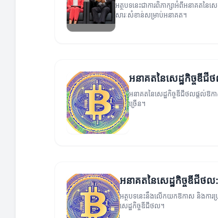
អត្ថបទនេះជាការពិភាក្សាអំពីអនាគតនៃសេ
សារៈសំខាន់សម្រាប់អនាគត។
អនាគតនៃសេដ្ឋកិច្ចឌីជីថល
អនាគតនៃសេដ្ឋកិច្ចឌីជីថលផ្តល់ឱកាសថ
ច្រើន។
អនាគតនៃសេដ្ឋកិច្ចឌីជីថ
អត្ថបទនេះនឹងលើកយកឱកាស និងការប
សេដ្ឋកិច្ចឌីជីថល។