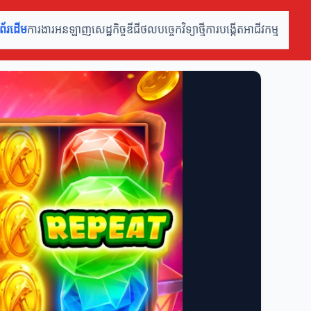
ំព័រដើម
ការងារអនឡាញ
សេដ្ឋកិច្ចឌីជីថល
បច្ចេកវិទ្យាថ្មី
ការបង្កើតអាជីវកម្ម