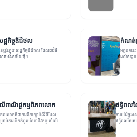
េដ្ឋកិច្ចឌីជីថល
កំណត់ត
ឌ្ឍន៍ក្នុងសេដ្ឋកិច្ចឌីជីថល ដែលជាវិធី
អត្ថបទនេះ
ងសហគមន៍សម័យថ្មី។
ដល់សង្គម
ថលលើពាណិជ្ជកម្មពិភពលោក
ឥទ្ធិពលន
ពិភពលោកគឺជាការពិភាក្សាអំពីវិធីដែល
ការអប់រំក្នុង
ពសម្រាប់ការបើកកំពូលនៃអាជីវកម្មនៅលើក
ឥទ្ធិពលនៃសេដ