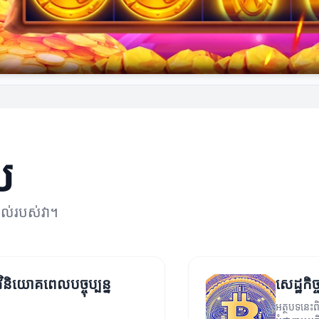
ល
ាល់របស់វា។
ិនិយោគពេលបច្ចុប្បន្ន
សេដ្ឋកិ
អត្ថបទនេះព