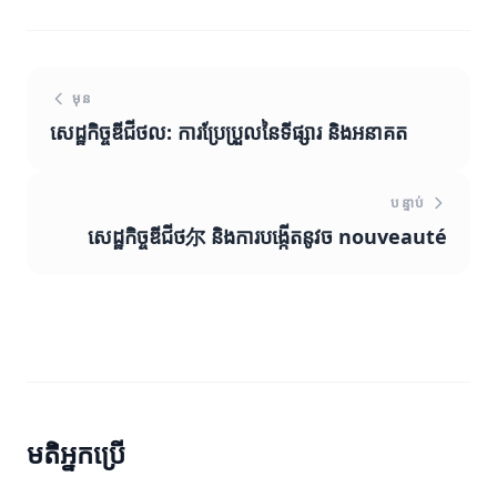
មុន
សេដ្ឋកិច្ចឌីជីថល: ការប្រែប្រួលនៃទីផ្សារ និងអនាគត
បន្ទាប់
សេដ្ឋកិច្ចឌីជីថ尔 និងការបង្កើតនូវច nouveauté
មតិអ្នកប្រើ