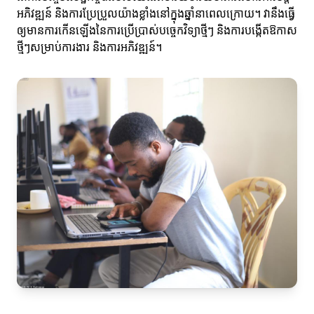
អភិវឌ្ឍន៍ និងការប្រែប្រួលយ៉ាងខ្លាំងនៅក្នុងឆ្នាំនាពេលក្រោយ។ វានឹងធ្វើ
ឲ្យមានការកើនឡើងនៃការប្រើប្រាស់បច្ចេកវិទ្យាថ្មីៗ និងការបង្កើតឱកាស
ថ្មីៗសម្រាប់ការងារ និងការអភិវឌ្ឍន៍។