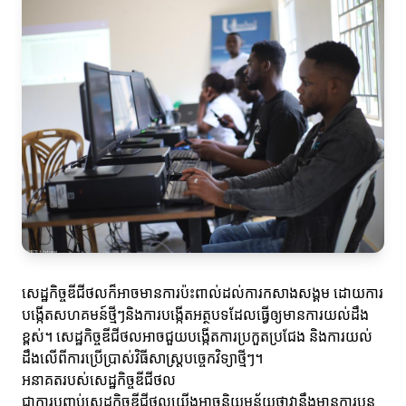
សេដ្ឋកិច្ចឌីជីថលក៏អាចមានការប៉ះពាល់ដល់ការកសាងសង្គម ដោយការ
បង្កើតសហគមន៍ថ្មីៗនិងការបង្កើតអត្ថបទដែលធ្វើឲ្យមានការយល់ដឹង
ខ្ពស់។ សេដ្ឋកិច្ចឌីជីថលអាចជួយបង្កើតការប្រកួតប្រជែង និងការយល់
ដឹងលើពីការប្រើប្រាស់វិធីសាស្ត្របច្ចេកវិទ្យាថ្មីៗ។
អនាគតរបស់សេដ្ឋកិច្ចឌីជីថល
ជាការបញ្ចប់សេដ្ឋកិច្ចឌីជីថលយើងអាចនិយមន័យថាវានឹងមានការបន្ត