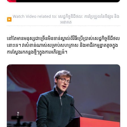
Watch Video related to: សេដ្ឋកិច្ចឌីជីថល: ការប្រែប្រួលនៃទីផ្សារ និង
▶
អនាគត
នៅតែមានមនុស្សជាច្រើនមិនទាន់ស្គាល់ពីវិធីប្រើប្រាស់សេដ្ឋកិច្ចឌីជីថល
នោះទេ។ វាសំខាន់ណាស់សម្រាប់សហគ្រាស និងអាជីវកម្មខ្នាតតូចក្នុង
ការស្វែងរកគន្លងថ្មីៗក្នុងការអភិវឌ្ឍន៍។