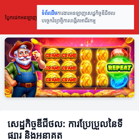
ទំព័រដើម
ការងារអនឡាញ
សេដ្ឋកិច្ចឌីជីថល
ប្លែកជេកអនឡាញ
បច្ចេកវិទ្យាថ្មី
ការបង្កើតអាជីវកម្ម
សេដ្ឋកិច្ចឌីជីថល: ការប្រែប្រួលនៃទី
ផ្សារ និងអនាគត