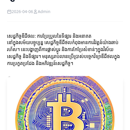
2026-04-06
Admin
សេដ្ឋកិច្ចឌីជីថល: ការប្រែប្រួលនៃទីផ្សារ និងអនាគត
នៅក្នុងសម័យបច្ចុប្បន្ន សេដ្ឋកិច្ចឌីជីថលកំពុងមានការវិវត្តន៍យ៉ាងឆាប់
រហ័ស។ នេះបង្ហាញពីការផ្លាស់ប្តូរ និងការកែប្រែសំខាន់ៗក្នុងវិស័យ
សេដ្ឋកិច្ច និងទីផ្សារ។ មនុស្សរាប់លានប្រើប្រាស់បច្ចេកវិទ្យាឌីជីថលក្នុង
ការប្រកួតប្រជែង និងអភិវឌ្ឍន៍សេដ្ឋកិច្ច។