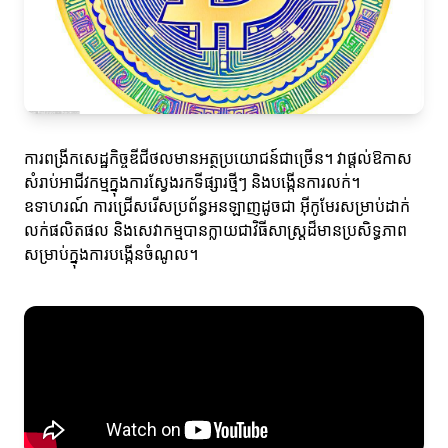
ការពង្រីកសេដ្ឋកិច្ចឌីជីថលមានអត្ថប្រយោជន៍ជាច្រើន។ វាផ្តល់ឱកាស
សំរាប់អាជីវកម្មក្នុងការស្វែងរកទីផ្សារថ្មីៗ និងបង្កើនការលក់។
ឧទាហរណ៍ ការជ្រើសរើសប្រព័ន្ធអនឡាញដូចជា អ៊ីកូមែរសម្រាប់ដាក់
លក់ផលិតផល និងសេវាកម្មបានក្លាយជាវិធីសាស្ត្រដ៏មានប្រសិទ្ធភាព
សម្រាប់ក្នុងការបង្កើនចំណូល។