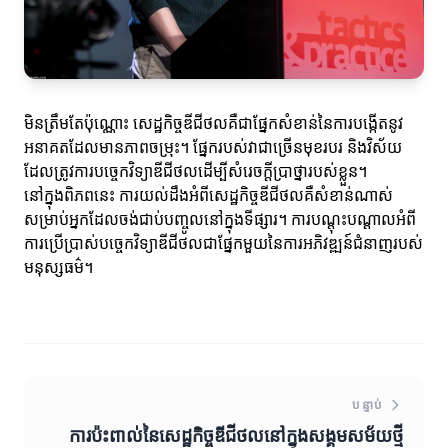
មិនត្រឹមតែប៉ុណ្ណោះ សេដ្ឋកិច្ចឌីជីថលគឺជាផ្នែកសំខាន់នៃការបង្កើតនូវ
អនាគតដែលមានភាពចម្រុះ។ ផ្នែករបស់វាជាច្រើនមុខរបរ និងវិស័យ
ដែលត្រូវការបច្ចេកវិទ្យាឌីជីថលដើម្បីសំរេចក្តីប្រាថ្នារបស់ខ្លួន។
នៅក្នុងពិភពនេះ ការយល់ដឹងអំពីសេដ្ឋកិច្ចឌីជីថលគឺ​សំខាន់ណាស់
សម្រាប់អ្នកដែលចង់ជាប់បញ្ចូលនៅក្នុងទីផ្សារ។ ការបណ្តុះបណ្តាលអំពី
ការប្រើប្រាស់បច្ចេកវិទ្យាឌីជីថលជាផ្នែកមួយនៃការអភិវឌ្ឍន៍ជំនាញរបស់
មនុស្សធម៌។
បន្ទាប់
ការប៉ះពាល់នៃសេដ្ឋកិច្ចឌីជីថលនៅក្នុងសង្គមសម័យថ្មី