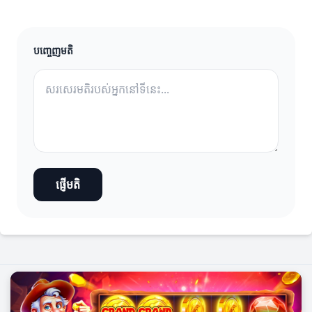
បញ្ចេញមតិ
ផ្ញើមតិ