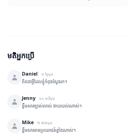
មតិអ្នកប្រើ
Daniel
៣ ថ្ងៃមុន
ពិតជាអ្វីដែលខ្ញុំកំពុងស្វែងរក។
Jenny
១០ នាទីមុន
ខ្លឹមសារច្បាស់លាស់ ងាយយល់ណាស់។
Mike
២ ម៉ោងមុន
ខ្លឹមសារមានប្រយោជន៍ខ្លាំងណាស់។