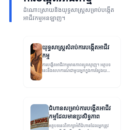
ដំណោះស្រាយនិងយុទ្ធសាស្ត្រសម្រាប់បង្កើត
អាជីវកម្មអនឡាញ។
យុទ្ធសាស្ត្រសំរាប់ការបង្កើតអាជីវ
កម្ម
ការបង្កើតអាជីវកម្មមានភាពស្មុគស្មាញ។ អត្ថបទ
នេះនឹងសហការណ៍ជាមួយអ្នកក្នុងការស្វែងយល់ពី
យុទ្ធសាស្ត្រដែលអាចជួយការបង្កើតអាជីវកម្មមាន
ប្រសិទ្ធភាព។
ជំហានសម្រាប់ការបង្កើតអាជីវ
កម្មដែលមានប្រសិទ្ធភាព
អត្ថបទនេះពិភាក្សាអំពីជំហានដែលអ្នកត្រូវ