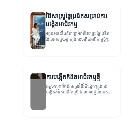
វិធីសាស្ត្រច្នៃប្រឌិតសម្រាប់ការ
បង្កើតអាជីវកម្ម
អត្ថបទនេះនឹងពិភាក្សាអំពីវិធីសាស្ត្រច្នៃប្រឌិត
ដែលអាចជួយអ្នកក្នុងការបង្កើតអាជីវកម្មថ្មីៗ
និងទាក់ទាញអ្នកប្រើប្រាស់។
ការបង្កើតគំនិតអាជីវកម្មថ្មី
អត្ថបទនេះនឹងពិភាក្សាអំពីវិធីផ្សេងៗក្នុងការ
បង្កើតគំនិតអាជីវកម្មថ្មី ដែលអាចជួយអ្នកក្នុង
ការចាប់ផ្តើមអាជីវកម្មថ្មី។