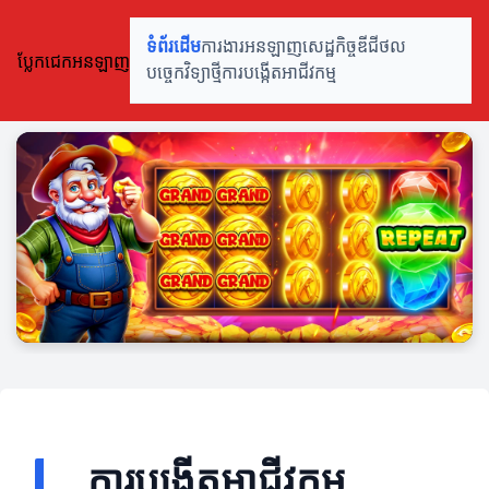
ទំព័រដើម
ការងារអនឡាញ
សេដ្ឋកិច្ចឌីជីថល
ប្លែកជេកអនឡាញ
បច្ចេកវិទ្យាថ្មី
ការបង្កើតអាជីវកម្ម
ការបង្កើតអាជីវកម្ម