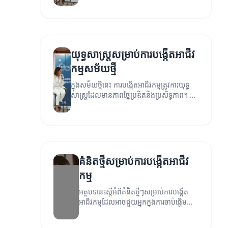
យុទ្ធសាស្ត្រសម្រាប់ការបង្កើតអាជីវ
កម្មសម័យថ្មី
ក្នុងសម័យថ្មីនេះ ការបង្កើតអាជីវកម្មត្រូវការយុទ្ធ
សាស្ត្រដែលមានភាពច្នៃប្រឌិតនិងប្រសិទ្ធភាព។ នៅ
ក្នុងអត្ថបទនេះយើងនឹងស្វែងយល់ពីយុទ្ធសាស្ត្រដ៏
មានប្រសិទ្ធភាពសម្រាប់ការបង្កើតអាជីវកម្មថ្មី។
គំនិតថ្មីសម្រាប់ការបង្កើតអាជីវ
កម្ម
អត្ថបទនេះស្តីអំពីគំនិតថ្មីៗសម្រាប់ការបង្កើត
អាជីវកម្មដែលអាចជួយអ្នកក្នុងការចាប់ផ្តើម
អាជីវកម្មថ្មីដោយមានភាពជោគជ័យ។