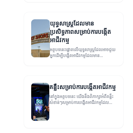
យុទ្ធសាស្ត្រដែលមាន
ប្រសិទ្ធភាពសម្រាប់ការបង្កើត
អាជីវកម្ម
អត្ថបទនេះផ្តោតលើយុទ្ធសាស្ត្រដែលអាចជួយ
អ្នកដើម្បីបង្កើតអាជីវកម្មដែលមាន
ប្រសិទ្ធភាព។
គន្លឹះសម្រាប់ការបង្កើតអាជីវកម្ម
នៅក្នុងអត្ថបទនេះ យើងនឹងពិភាក្សាអំពីគន្លឹះ
សំខាន់ៗសម្រាប់ការបង្កើតអាជីវកម្មដែល
ជោគជ័យ។