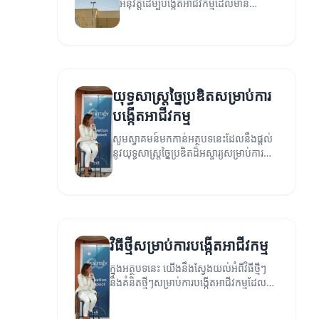
អនុវត្តដើម្បីបង្កើតអាជីវកម្មដែលមាន
ប្រសិទ្ធភាព។
យុទ្ធសាស្ត្រច្នៃប្រឌិតសម្រាប់ការ
បង្កើតអាជីវកម្ម
សូមស្វាគមន៍មកកាន់អត្ថបទនេះដែលនឹងផ្តល់
នូវយុទ្ធសាស្ត្រច្នៃប្រឌិតដ៏អស្ចារ្យសម្រាប់ការ
បង្កើតអាជីវកម្មជោគជ័យ។
វិធីថ្មីសម្រាប់ការបង្កើតអាជីវកម្ម
ក្នុងអត្ថបទនេះ យើងនឹងស្វែងយល់អំពីវិធីថ្មីៗ
និងគំនិតថ្មីៗសម្រាប់ការបង្កើតអាជីវកម្មដែល
អាចជួយអ្នកឲ្យទទួលបានជោគជ័យ។