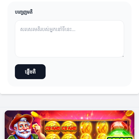
បញ្ចេញមតិ
ផ្ញើមតិ