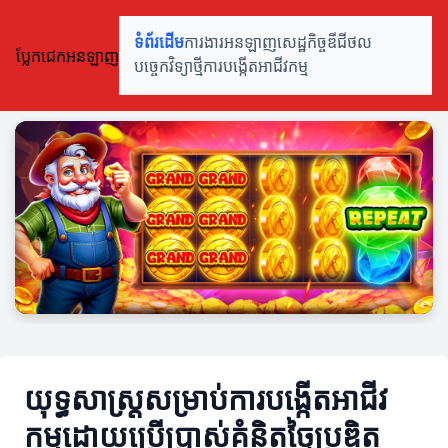
ទំព័រដើម
ការងារអនឡាញ
សេដ្ឋកិច្ចឌីជីថល
ប្លែកជេកអនឡាញ
បច្ចេកវិទ្យាថ្មី
ការបង្កើតអាជីវកម្ម
យុទ្ធសាស្ត្រសម្រាប់ការបង្កើតអាជីវ
កម្មដោយប្រើប្រាស់គំនិតច្នៃប្រឌិត