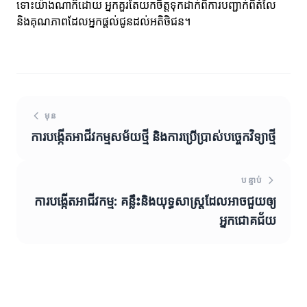
ទោះយ៉ាងណាក៏ដោយ អ្នកគួរតែយកចិត្តទុកដាក់ពីការបញ្ជាក់ពីតំលៃ
និងគុណភាពដែលអ្នកផ្តល់ជូនដល់អតិថិជន។
មុន
ការបង្កើតអាជីវកម្មសម័យថ្មី និងការប្រើប្រាស់បច្ចេកវិទ្យាថ្មី
បន្ទាប់
ការបង្កើតអាជីវកម្ម: គន្លឹះនិងយុទ្ធសាស្ត្រដែលអាចជួយឲ្យ
អ្នកជោគជ័យ