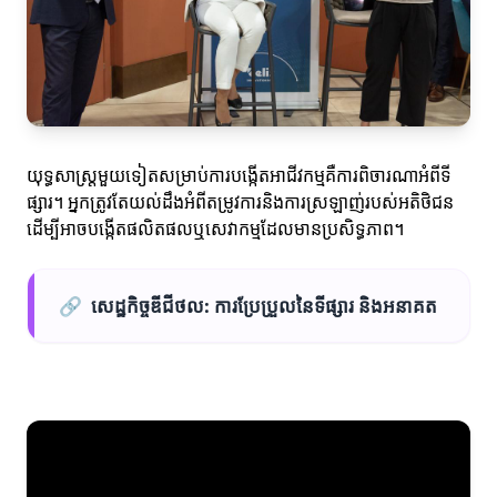
យុទ្ធសាស្ត្រមួយទៀតសម្រាប់ការបង្កើតអាជីវកម្មគឺការពិចារណាអំពីទី
ផ្សារ។ អ្នកត្រូវតែយល់ដឹងអំពីតម្រូវការនិងការស្រឡាញ់របស់អតិថិជន
ដើម្បីអាចបង្កើតផលិតផលឬសេវាកម្មដែលមានប្រសិទ្ធភាព។
🔗
សេដ្ឋកិច្ចឌីជីថល: ការប្រែប្រួលនៃទីផ្សារ និងអនាគត