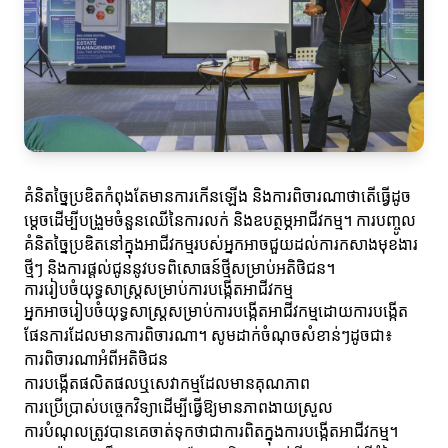
គំនិតច្នៃប្រឌិតកំពុងតែមានការកើនឡើង និងការពិចារណាថាតើធ្វើដូច
ម្តេចដើម្បីបង្រួមចំនួនឈើនៃការលក់ និងឧបត្ថម្ភអាជីវកម្ម។ ការបញ្ចូល
គំនិតច្នៃប្រឌិតនៅក្នុងអាជីវកម្មរបស់អ្នកអាចជួយដល់ការកសាងមុខងារ
ថ្មីៗ និងការផ្តល់ជូននូវបទពិសោធន៍ថ្មីសម្រាប់អតិថិជន។
ការរៀបចំយុទ្ធសាស្ត្រសម្រាប់ការបង្កើតអាជីវកម្ម
អ្នកអាចរៀបចំយុទ្ធសាស្ត្រសម្រាប់ការបង្កើតអាជីវកម្មដោយការបង្កើត
ផែនការដែលមានការពិចារណា។ សូមដាក់ចំណុចសំខាន់ៗដូចជា៖
ការពិចារណាអំពីអតិថិជន
ការបង្កើតផលិតផលឬសេវាកម្មដែលមានគុណភាព
ការប្រើប្រាស់បច្ចេកវិទ្យាដើម្បីធ្វើឱ្យមានភាពងាយស្រួល
ការបំណុលត្រូវបានគេចាត់ទុកថាជាការពិតក្នុងការបង្កើតអាជីវកម្ម។