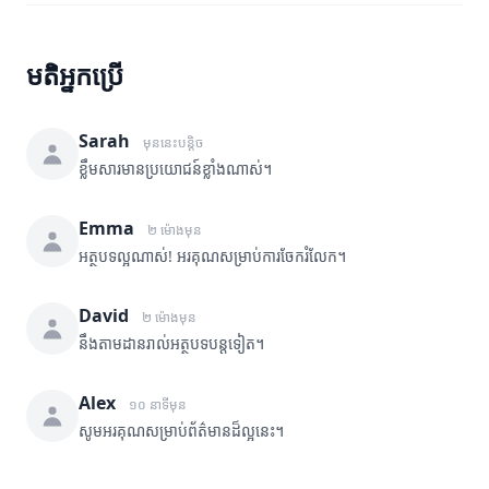
មតិអ្នកប្រើ
Sarah
មុននេះបន្តិច
ខ្លឹមសារមានប្រយោជន៍ខ្លាំងណាស់។
Emma
២ ម៉ោងមុន
អត្ថបទល្អណាស់! អរគុណសម្រាប់ការចែករំលែក។
David
២ ម៉ោងមុន
នឹងតាមដានរាល់អត្ថបទបន្តទៀត។
Alex
១០ នាទីមុន
សូមអរគុណសម្រាប់ព័ត៌មានដ៏ល្អនេះ។