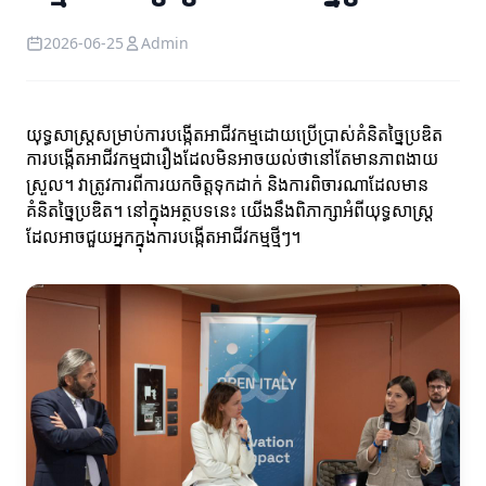
2026-06-25
Admin
យុទ្ធសាស្ត្រសម្រាប់ការបង្កើតអាជីវកម្មដោយប្រើប្រាស់គំនិតច្នៃប្រឌិត
ការបង្កើតអាជីវកម្មជារឿងដែលមិនអាចយល់ថានៅតែមានភាពងាយ
ស្រួល។ វាត្រូវការពីការយកចិត្តទុកដាក់ និងការពិចារណាដែលមាន
គំនិតច្នៃប្រឌិត។ នៅក្នុងអត្ថបទនេះ យើងនឹងពិភាក្សាអំពីយុទ្ធសាស្ត្រ
ដែលអាចជួយអ្នកក្នុងការបង្កើតអាជីវកម្មថ្មីៗ។