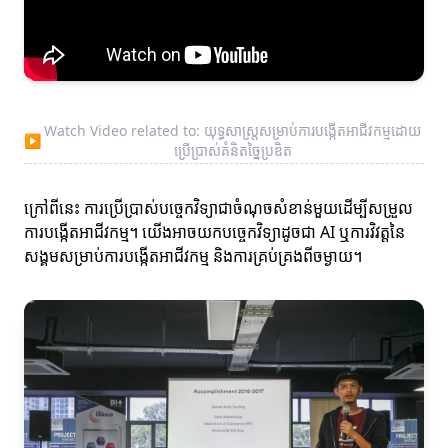
Watch Video related to: យុទ្ធសាស្ត្រសម្រាប់ការបង្កើតអាជីវកម្មដោយ
▶
ប្រើប្រាស់គំនិតច្នៃប្រឌិត
ក្រៅពីនេះ ការប្រើប្រាស់បច្ចេកវិទ្យាជាចំណុចសំខាន់មួយដើម្បីសម្រួល
ការបង្កើតអាជីវកម្ម។ យើងអាចយកបច្ចេកវិទ្យាដូចជា AI ឬការវិវត្តនៃ
សង្គមសម្រាប់ការបង្កើតអាជីវកម្ម និងការគ្រប់គ្រងពីចម្ងាយ។