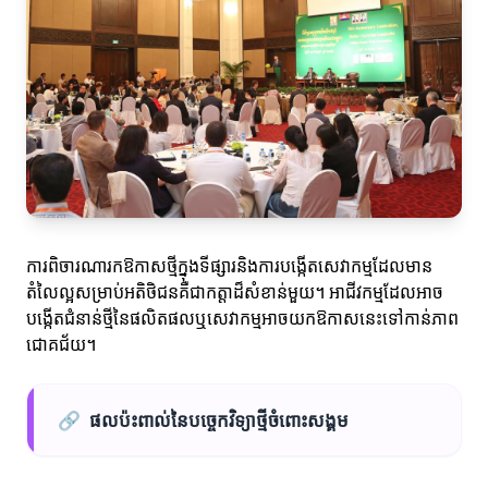
ការពិចារណារកឱកាសថ្មីក្នុងទីផ្សារនិងការបង្កើតសេវាកម្មដែលមាន
តំលៃល្អសម្រាប់អតិថិជនគឺជាកត្តាដ៏សំខាន់មួយ។ អាជីវកម្មដែលអាច
បង្កើតជំនាន់ថ្មីនៃផលិតផលឬសេវាកម្មអាចយកឱកាសនេះទៅកាន់ភាព
ជោគជ័យ។
🔗
ផលប៉ះពាល់នៃបច្ចេកវិទ្យាថ្មីចំពោះសង្គម