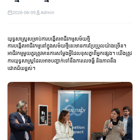
2026-06-09
Admin
យុទ្ធសាស្ត្រសម្រាប់ការបង្កើតអាជីវកម្មសម័យថ្មី
ការបង្កើតអាជីវកម្មនៅក្នុងសម័យថ្មីនេះមានការប្រែប្រួលយ៉ាងច្រើន។
អាជីវកម្មមួយគួរត្រូវមានការសម្តែងអ្វីដែលខុសគ្នាពីអ្នកផ្សេង។ យើងត្រូវ
ការយុទ្ធសាស្ត្រដែលអាចបញ្ជាក់ទៅនឹងការលេចធ្លី និងភាពនឹង
ជោគជ័យខ្ពស់។