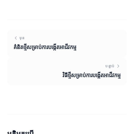
មុន
គំនិតថ្មីសម្រាប់ការបង្កើតអាជីវកម្ម
បន្ទាប់
វិធីថ្មីសម្រាប់ការបង្កើតអាជីវកម្ម
មតិអ្នកប្រើ