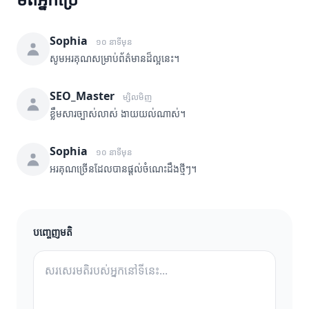
Sophia
១០ នាទីមុន
សូមអរគុណសម្រាប់ព័ត៌មានដ៏ល្អនេះ។
SEO_Master
ម្សិលមិញ
ខ្លឹមសារច្បាស់លាស់ ងាយយល់ណាស់។
Sophia
១០ នាទីមុន
អរគុណច្រើនដែលបានផ្តល់ចំណេះដឹងថ្មីៗ។
បញ្ចេញមតិ