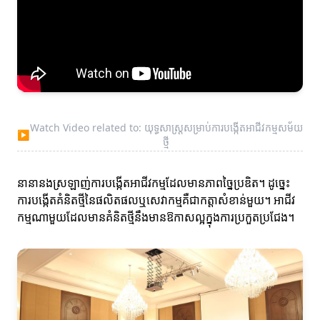
Watch Video related to: យុទ្ធសាស្ត្រសម្រាប់ការបង្កើតអាជីវកម្មសម័យ
▶
ថ្មី
នានានងស្រឡាញ់ការបង្កើតអាជីវកម្មដែលមានភាពច្នៃប្រឌិត។ ដូច្នេះ
ការបង្កើតគំនិតថ្មីនៃផលិតផលឬសេវាកម្មគឺជាកត្តាសំខាន់មួយ។ អាជីវ
កម្មណាមួយដែលមានគំនិតថ្មីនឹងមានឱកាសល្អក្នុងការប្រកួតប្រជែង។