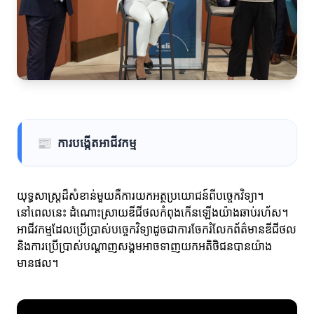
📰
ការបង្កើតអាជីវកម្ម
យុទ្ធសាស្ត្រដ៏សំខាន់មួយគឺការយកអត្ថប្រយោជន៍ពីបច្ចេកវិទ្យា។
នៅពេលនេះ ដំណោះស្រាយឌីជីថលកំពុងកើនឡើងយ៉ាងឆាប់រហ័ស។
អាជីវកម្មដែលប្រើប្រាស់បច្ចេកវិទ្យាដូចជាការចែករំលែកព័ត៌មានឌីជីថល
និងការប្រើប្រាស់បណ្តាញសង្គមអាចទាញយកអតិថិជនបានយ៉ាង
មានផល។