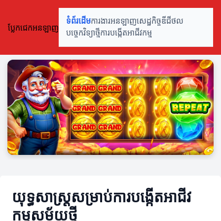
ទំព័រដើម
ការងារអនឡាញ
សេដ្ឋកិច្ចឌីជីថល
ប្លែកជេកអនឡាញ
បច្ចេកវិទ្យាថ្មី
ការបង្កើតអាជីវកម្ម
យុទ្ធសាស្ត្រសម្រាប់ការបង្កើតអាជីវ
កម្មសម័យថ្មី