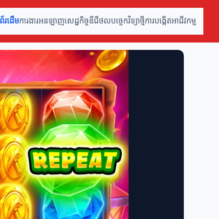
ំព័រដើម
ការងារអនឡាញ
សេដ្ឋកិច្ចឌីជីថល
បច្ចេកវិទ្យាថ្មី
ការបង្កើតអាជីវកម្ម