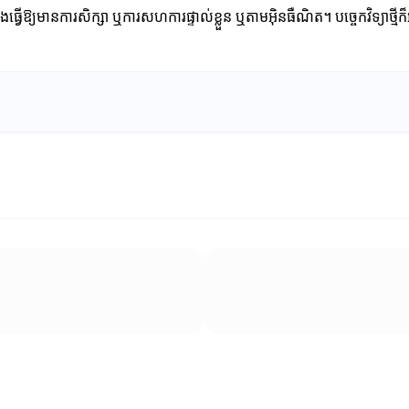
និងធ្វើឱ្យមានការសិក្សា ឬការសហការផ្ទាល់ខ្លួន ឬតាមអ៊ិនធឺណិត។ បច្ចេកវិទ្យាថ