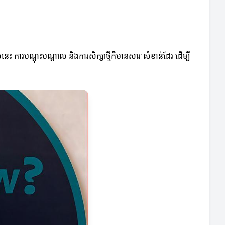
េលនេះ ការបណ្តុះបណ្តាល និងការសិក្សាថ្មីក៏មានសារៈសំខាន់ដែរ ដើម្បី