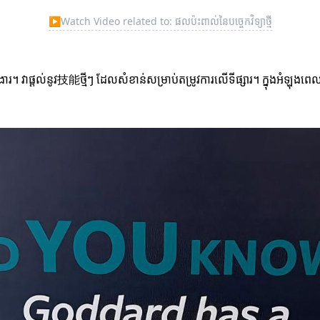
▶
Watch Video related to: ផលប៉ះពាល់នៃបច្ចេកវិទ្យាថ្មី
រកការងារ។ វាផ្តល់នូវ技能ថ្មីៗ ដែលសំខាន់សម្រាប់តម្រូវការលើទីផ្សារ។ ក្នុងអំឡុងព