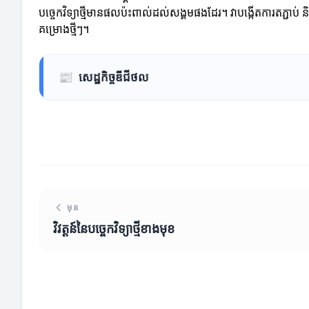
បច្ចេកវិទ្យាថ្មីមានផលប៉ះពាល់ដល់សង្គមផងដែរ។ វាបង្កើតការតភ្ជាប់ 
គម្រោងថ្មីៗ។
📰
សេដ្ឋកិច្ចឌីជីថល
មុន
វិវត្តន៍នៃបច្ចេកវិទ្យាថ្មីខាងមុខ