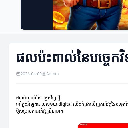
ផលប៉ះពាល់នៃបច្ចេកវិទ្យ
2026-04-09
Admin
ផលប៉ះពាល់នៃបច្ចេកវិទ្យាថ្មី
នៅក្នុងអំឡុងពេលសម័យ digital យើងកំពុងឃើញការវិវត្តនៃបច្ចេកវិទ្យា
ថ្មីសម្រាប់ការអភិវឌ្ឍន៍នានា។