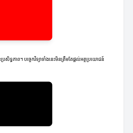
សិទ្ធភាព។ បច្ចេកវិទ្យាទាំងនេះមិនត្រឹមតែផ្តល់អត្ថប្រយោជន៍