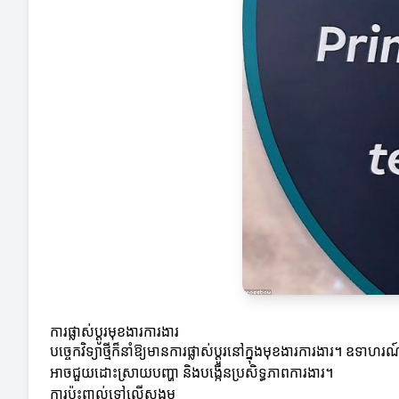
ការផ្លាស់ប្តូរមុខងារការងារ
បច្ចេកវិទ្យាថ្មីក៏នាំឱ្យមានការផ្លាស់ប្តូរ​នៅក្នុងមុខងារការងារ។ ឧទ
អាចជួយដោះស្រាយបញ្ហា និងបង្កើនប្រសិទ្ធភាពការងារ។
ការប៉ះពាល់ទៅលើសង្គម