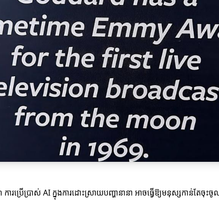
ាហរណ៍ ការប្រើប្រាស់ AI ក្នុងការដោះស្រាយបញ្ហានានា អាចធ្វើឱ្យមនុស្សកាន់តែចុះ