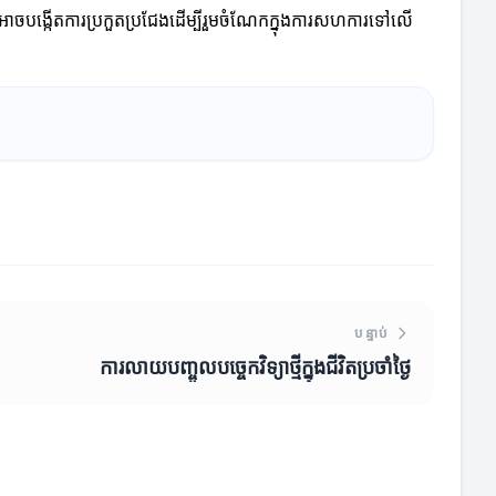
្មីក៏អាចបង្កើតការប្រកួតប្រជែងដើម្បីរួមចំណែកក្នុងការសហការទៅលើ
បន្ទាប់
ការលាយបញ្ចូលបច្ចេកវិទ្យាថ្មីក្នុងជីវិតប្រចាំថ្ងៃ