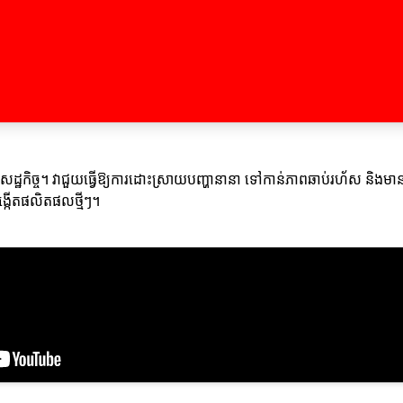
សេដ្ឋកិច្ច។ វាជួយធ្វើឱ្យការដោះស្រាយបញ្ហានានា ទៅកាន់ភាពឆាប់រហ័ស និងមានប្រ
ីបង្កើតផលិតផលថ្មីៗ។