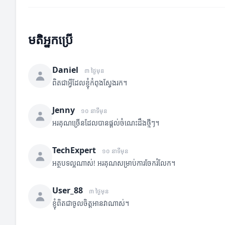
មតិអ្នកប្រើ
Daniel
៣ ថ្ងៃមុន
ពិតជាអ្វីដែលខ្ញុំកំពុងស្វែងរក។
Jenny
១០ នាទីមុន
អរគុណច្រើនដែលបានផ្តល់ចំណេះដឹងថ្មីៗ។
TechExpert
១០ នាទីមុន
អត្ថបទល្អណាស់! អរគុណសម្រាប់ការចែករំលែក។
User_88
៣ ថ្ងៃមុន
ខ្ញុំពិតជាចូលចិត្តអានវាណាស់។