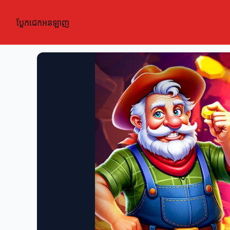
ប្លែកជេកអនឡាញ