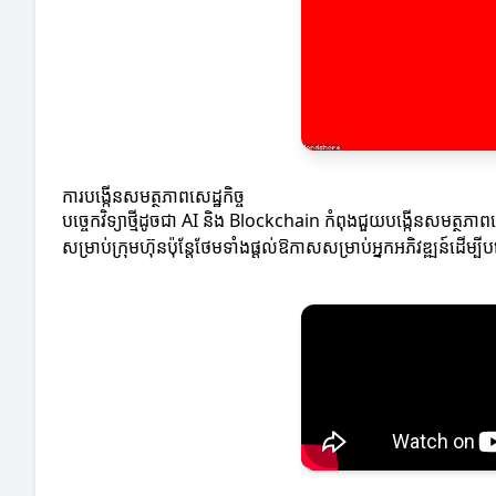
ការបង្កើនសមត្ថភាពសេដ្ឋកិច្ច
បច្ចេកវិទ្យាថ្មីដូចជា AI និង Blockchain កំពុងជួយបង្កើនសមត្ថភាព
សម្រាប់ក្រុមហ៊ុនប៉ុន្តែថែមទាំងផ្តល់ឱកាសសម្រាប់អ្នកអភិវឌ្ឍន៍ដើម្ប