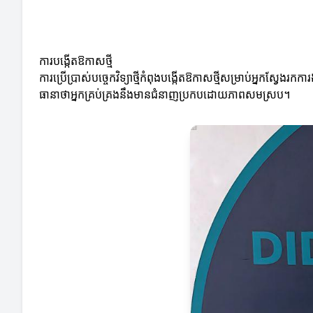
ការបង្កើតឱកាសថ្មី
ការប្រើប្រាស់បច្ចេកវិទ្យាថ្មីកំពុងបង្កើតឱកាសថ្មីសម្រាប់អ្នកស្វែង
ធានាថាអ្នកគ្រប់គ្រងនឹងមានជំនាញប្រកបដោយភាពសមស្រប។