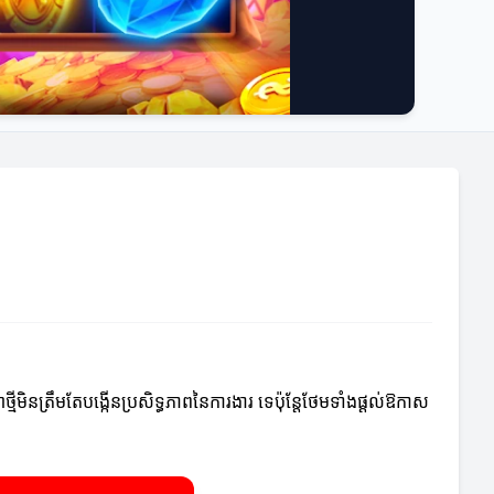
មីមិនត្រឹមតែបង្កើនប្រសិទ្ធភាពនៃការងារ ទេប៉ុន្តែថែមទាំងផ្ដល់ឱកាស