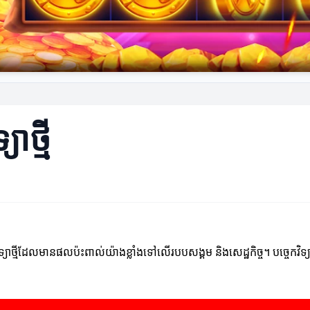
ាថ្មី
ថ្មីដែលមានផលប៉ះពាល់យ៉ាងខ្លាំងទៅលើរបបសង្គម និងសេដ្ឋកិច្ច។ បច្ចេកវិទ្យាថ្