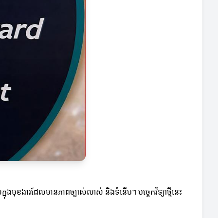
ចូលក្នុងមុខងារដែលមានភាពច្បាស់លាស់ និងទំនើប។ បច្ចេកវិទ្យាថ្មីនេះ