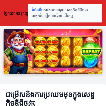
ទំព័រដើម
ការងារអនឡាញ
សេដ្ឋកិច្ចឌីជីថល
ប្លែកជេកអនឡាញ
បច្ចេកវិទ្យាថ្មី
ការបង្កើតអាជីវកម្ម
ជម្រើសនិងការប្រឈមមុខក្នុងសេដ្ឋ
កិច្ចឌីជីថ尔