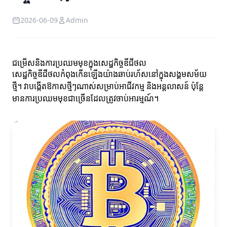
2026-06-09
Admin
ជម្រើសនិងការប្រឈមមុខក្នុងសេដ្ឋកិច្ចឌីជីថល
សេដ្ឋកិច្ចឌីជីថលកំពុងកើនឡើងយ៉ាងឆាប់រហ័សនៅក្នុងសង្គមសម័យ
ថ្មី។ វាបង្កើតឱកាសថ្មីៗណាស់សម្រាប់អាជីវកម្ម និងអន្តលាសន៍ ប៉ុន្តែ
មានការប្រឈមមុខជាច្រើនដែលត្រូវចាប់អារម្មណ៍។