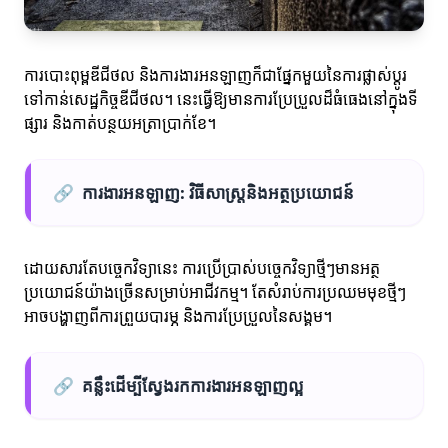
ការបោះពុម្ពឌីជីថល និងការងារអនឡាញក៏ជាផ្នែកមួយនៃការផ្លាស់ប្តូរ
ទៅកាន់សេដ្ឋកិច្ចឌីជីថល។ នេះធ្វើឱ្យមានការប្រែប្រួលដ៏ធំធេងនៅក្នុងទី
ផ្សារ និងកាត់បន្ថយអត្រាប្រាក់ខែ។
🔗
ការងារអនឡាញ: វិធីសាស្រ្តនិងអត្ថប្រយោជន៍
ដោយសារតែបច្ចេកវិទ្យានេះ ការប្រើប្រាស់បច្ចេកវិទ្យាថ្មីៗមានអត្ថ
ប្រយោជន៍យ៉ាងច្រើនសម្រាប់អាជីវកម្ម។ តែសំរាប់ការប្រឈមមុខថ្មីៗ
អាចបង្ហាញពីការព្រួយបារម្ភ និងការប្រែប្រួលនៃសង្គម។
🔗
គន្លឹះដើម្បីស្វែងរកការងារអនឡាញល្អ