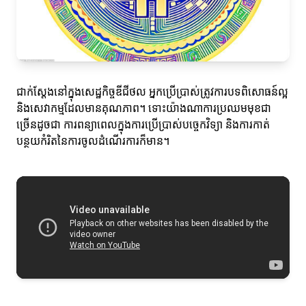
ជាក់ស្តែងនៅក្នុងសេដ្ឋកិច្ចឌីជីថល អ្នកប្រើប្រាស់ត្រូវការបទពិសោធន៍ល្អ
និងសេវាកម្មដែលមានគុណភាព។ ទោះយ៉ាងណាការប្រឈមមុខជា
ច្រើនដូចជា ការពន្យាពេលក្នុងការប្រើប្រាស់បច្ចេកវិទ្យា និងការកាត់
បន្ថយកំរិតនៃការចូលដំណើរការក៏មាន។