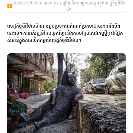
Watch Video related to: ជម្រើសនិងការប្រឈមមុខក្នុងសេដ្ឋកិច្ចឌីជីថ
▶
尔
សេដ្ឋកិច្ចឌីជីថលមិនអាចជួបប្រទះការកំណត់ប្រកបដោយភាពរឹងប៉ឹង
នោះទេ។ ការអភិវឌ្ឍន៍នៃបច្ចេកវិទ្យា និងការបន្ថែមសេវាកម្មថ្មីៗ ជាផ្នែក
សំខាន់ក្នុងការលើកកម្ពស់សេដ្ឋកិច្ចឌីជីថល។