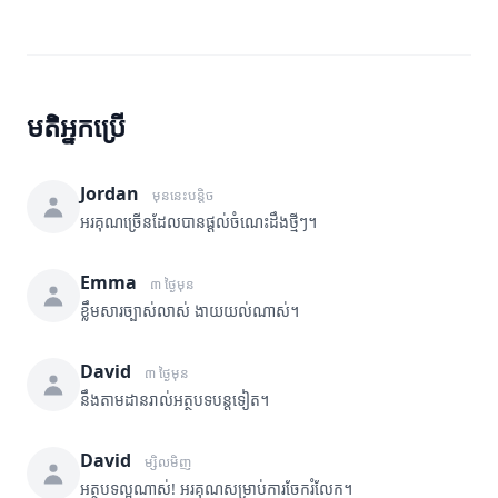
មតិអ្នកប្រើ
Jordan
មុននេះបន្តិច
អរគុណច្រើនដែលបានផ្តល់ចំណេះដឹងថ្មីៗ។
Emma
៣ ថ្ងៃមុន
ខ្លឹមសារច្បាស់លាស់ ងាយយល់ណាស់។
David
៣ ថ្ងៃមុន
នឹងតាមដានរាល់អត្ថបទបន្តទៀត។
David
ម្សិលមិញ
អត្ថបទល្អណាស់! អរគុណសម្រាប់ការចែករំលែក។