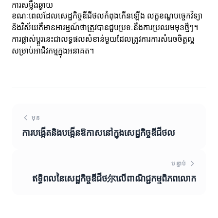
ការសម្លឹងឆ្ងាយ
ខណៈពេលដែលសេដ្ឋកិច្ចឌីជីថលកំពុងកើនឡើង លក្ខខណ្ឌបច្ចេកវិទ្យា
និងវិស័យគឺមានអារម្មណ៍ថាត្រូវបានជួបប្រទៈនឹងការប្រឈមមុខថ្មីៗ។
ការផ្លាស់ប្ដូរនេះជាលទ្ធផលសំខាន់មួយដែលត្រូវការការសំរេចចិត្តល្អ
សម្រាប់អាជីវកម្មក្នុងអនាគត។
មុន
ការបង្កើតនិងបង្កើនឱកាសនៅក្នុងសេដ្ឋកិច្ចឌីជីថល
បន្ទាប់
ឥទ្ធិពលនៃសេដ្ឋកិច្ចឌីជីថ尔លើពាណិជ្ជកម្មពិភពលោក