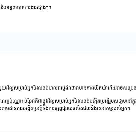
់ទាញនិងទទួលបានការងារផ្សេងៗ។
យដ៏ល្អសម្រាប់អ្នកដែលចង់មានអារម្មណ៍ថាវាមានភាពយឺតយ៉ាវនិងអាចសម្រេ
ណោះ ប៉ុន្តែវាក៏ជាផ្លូវដ៏ល្អសម្រាប់អ្នកដែលចង់បង្កើតប្រវត្តិរូបសង្ខេបនៅក្នុង
រតាមដានការបង្កើតប្រវត្តិនិងការផ្សព្វផ្សាយផលិតផលនិងសេវាកម្មរបស់អ្នក។