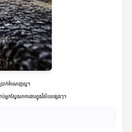
នប្រាក់ចំណេញល្អ។
អ្នកស្វែងរកការងារក្នុងវិស័យផ្សេងៗ។