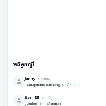
មតិអ្នកប្រើ
Jenny
២ ម៉ោងមុន
អត្ថបទល្អណាស់! អរគុណសម្រាប់ការចែករំលែក។
User_88
១០ នាទីមុន
ខ្ញុំពិតជាចូលចិត្តអានវាណាស់។