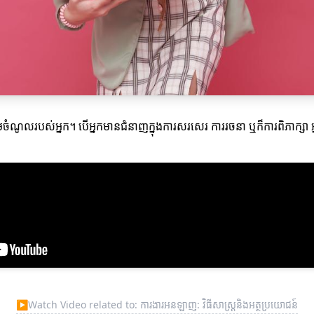
្ថែមចំណូលរបស់អ្នក។ បើអ្នកមានជំនាញក្នុងការសរសេរ ការរចនា ឬក៏ការពិភាក
▶
Watch Video related to: ការងារអនឡាញ: វិធីសាស្រ្តនិងអត្ថប្រយោជន៍