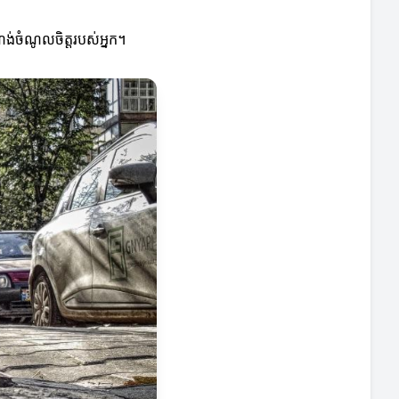
ង់ចំណូលចិត្តរបស់អ្នក។