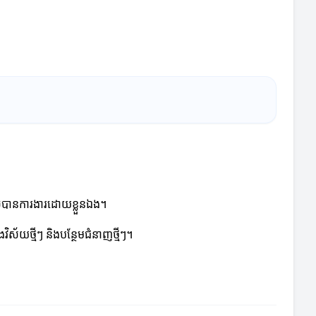
ចបានការងារដោយខ្លួនឯង។
វិស័យថ្មីៗ និងបន្ថែមជំនាញថ្មីៗ។