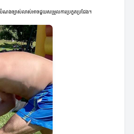
បំណងច្បាស់លាស់អាចជួយសម្រួលការប្រកួតប្រជែង។