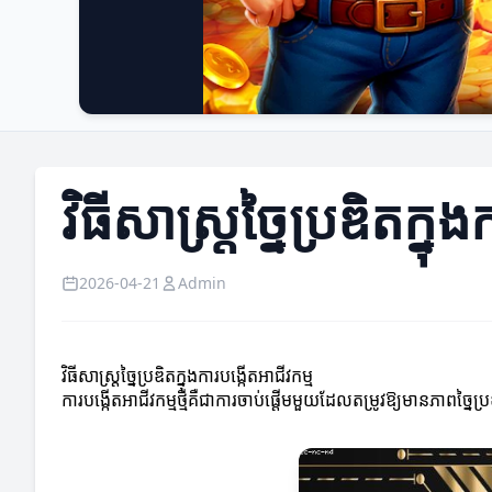
វិធីសាស្រ្តច្នៃប្រឌិតក្នុ
2026-04-21
Admin
វិធីសាស្រ្តច្នៃប្រឌិតក្នុងការបង្កើតអាជីវកម្ម
ការបង្កើតអាជីវកម្មថ្មីគឺជាការចាប់ផ្តើមមួយដែលតម្រូវឱ្យមានភាពច