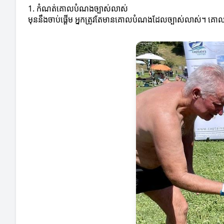
1. កំណត់គោលបំណងច្បាស់លាស់
មុននឹងចាប់ផ្តើម អ្នកត្រូវតែមានគោលបំណងដែលច្បាស់លាស់។ គ