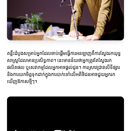
គន្លឹះដំបូងសម្រាប់អ្នកដែលចាប់ផ្តើមធ្វើការអនឡាញគឺការស្វែងរកយុទ្ធ
សាស្ត្រដែលមានប្រសិទ្ធភាព។ នេះមានន័យថាអ្នកត្រូវតែស្វែងរក
ផលិតផល ឬសេវាកម្មដែលអ្នកអាចផ្តល់ជូន។ ការស្រាវជ្រាវលើទីផ្សារ
និងការយកចិត្តទុកដាក់ក្នុងការបាក់ទៅលើអតិថិជនអាចជួយអ្នករក
ឃើញឱកាសថ្មីៗ។