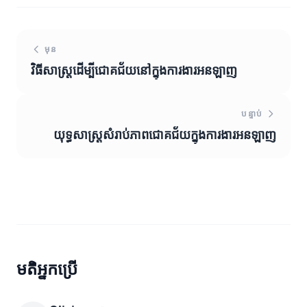
មុន
វិធីសាស្ត្រដើម្បីជោគជ័យនៅក្នុងការងារអនឡាញ
បន្ទាប់
យុទ្ធសាស្ត្រសំរាប់ភាពជោគជ័យក្នុងការងារអនឡាញ
មតិអ្នកប្រើ