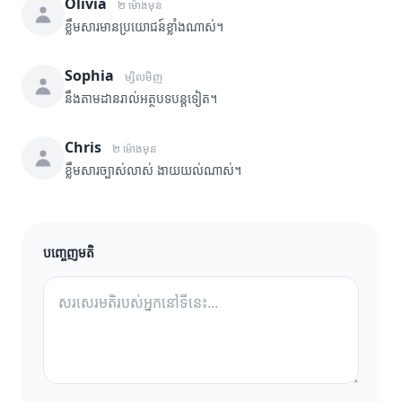
Olivia
២ ម៉ោងមុន
ខ្លឹមសារមានប្រយោជន៍ខ្លាំងណាស់។
Sophia
ម្សិលមិញ
នឹងតាមដានរាល់អត្ថបទបន្តទៀត។
Chris
២ ម៉ោងមុន
ខ្លឹមសារច្បាស់លាស់ ងាយយល់ណាស់។
បញ្ចេញមតិ