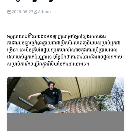
2026-06-23
Admin
អត្ថប្រយោជន៍នៃការងារអនឡាញសម្រាប់អ្នកស្វែងរកការងារ
ការងារអនឡាញកំពុងក្លាយជាជម្រើសដែលពេញនិយមសម្រាប់អ្នកជា
ច្រើន។ នេះមិនត្រឹមតែជួយឱ្យអ្នកមានអំណាចក្នុងការប្រើប្រាស់ពេល
វេលារបស់ពួកគេប៉ុណ្ណោះទេ ប៉ុន្តែមិនថាការងារនោះនឹងអាចផ្តល់ឱកាស
សម្រាប់ការរីកចម្រើនក្នុងវិស័យនៃការងារនោះទេ។