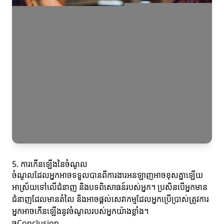
5. ការកើនឡើងនៃចំណូល
ចំណូលដែលអ្នកអាចទទួលបានពីការងារអនឡាញអាចខុសគ្នាឡើយ
អាស្រ័យទៅលើជំនាញ និងបទពិសោធន៍របស់អ្នក។ ប្រសិនបើអ្នកមាន
ជំនាញដែលមានតំលៃ និងអាចផ្តល់សេវាកម្មដែលអ្នកប្រើប្រាស់ត្រូវការ
អ្នកអាចកើនឡើងនូវចំណូលរបស់អ្នកយ៉ាងខ្លាំង។
ចConclusion