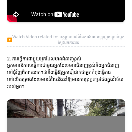
Watch Video related to: អត្ថប្រយោជន៍នៃការងារអនឡាញសម្រាប់អ្នក
▶
ស្វែងរកការងារ
2. ការធ្វើការជាមួយអ្នកដែលមានជំនាញខ្ពស់
អ្នកមានឱកាសធ្វើការជាមួយអ្នកដែលមានជំនាញខ្ពស់និងអ្នកជំនាញ
នៅជុំវិញពិភពលោក។ វានឹងធ្វើឱ្យអ្នកជឿជាក់ថាអ្នកកំពុងធ្វើការ
នៅលើគម្រោងដែលមានតំលៃនិងនាំឱ្យមានការប្រកួតប្រជែងក្នុងវិស័យ
របស់អ្នក។