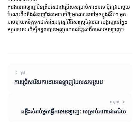
ការងារអនឡាញមិនត្រឹមតែជាជម្រើសសម្រាប់ការងារទេ ប៉ុន្តែវាជាមួយ
ចំណេះដឹងនិងជំនាញដែលអាចនាំឱ្យអ្នកឈានទៅមុខក្នុងជីវិត។ អ្នក
អាចឱ្យយកចិត្តទុកដាក់និងអនុវត្តន៍វិធីសាស្ត្រដែលបានបង្ហាញនៅក្នុង
អត្ថបទនេះ ដើម្បីទទួលបានអត្ថប្រយោជន៍ខ្ពស់ពីការងារអនឡាញ។
មុន
ការជ្រើសរើសការងារអនឡាញដែលសមស្រប
បន្ទាប់
គន្លឹះសំរាប់អ្នកធ្វើការអនឡាញ: សម្រាប់ភាពជោគជ័យ