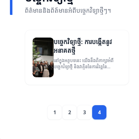
ព័ត៌មាននិងព័ត៍មានអំពីបច្ចេកវិទ្យាថ្មីៗ។
បច្ចេកវិទ្យាថ្មី: ការបង្កើតនូវ
អនាគតថ្មី
នៅក្នុងអត្ថបទនេះ យើងនឹងពិភាក្សាអំពី
បច្ចេកវិទ្យាថ្មី និងវាគ្មិននៃការវិវត្តនៃ
អនាគត។
1
2
3
4