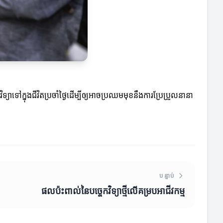
ទ្យាទៅក្នុងជីវិតប្រចាំថ្ងៃដើម្បីឲ្យអាចប្រឈមមុខនឹងការប្រែប្រួលនានា
បន្ទាប់
ផលប៉ះពាល់នៃបច្ចេកវិទ្យាថ្មីលើគម្របអាជីវកម្ម