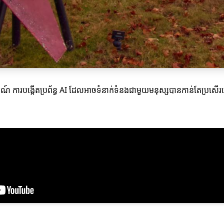
 ឧទាហរណ៍ ការបង្កើតប្រព័ន្ធ AI ដែលអាចទំនាក់ទំនងជាមួយមនុស្សបានកាន់តែប្រសើរឡ