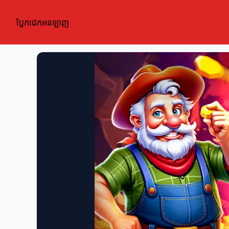
ប្លែកជេកអនឡាញ