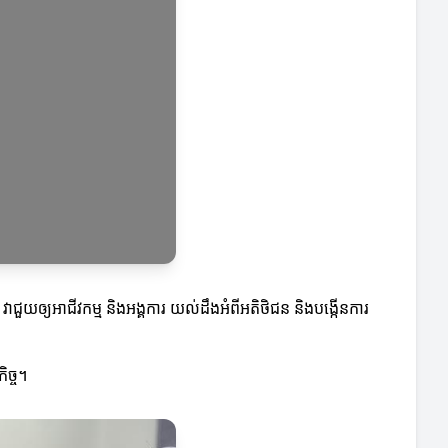
ួយឲ្យអាជីវកម្ម និងអង្គការ យល់ដឹងអំពីអតិថិជន និងបង្កើនការ
ិច្ច។