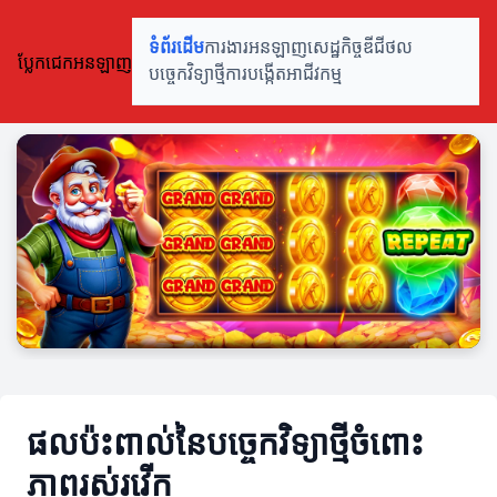
ទំព័រដើម
ការងារអនឡាញ
សេដ្ឋកិច្ចឌីជីថល
ប្លែកជេកអនឡាញ
បច្ចេកវិទ្យាថ្មី
ការបង្កើតអាជីវកម្ម
ផលប៉ះពាល់នៃបច្ចេកវិទ្យាថ្មីចំពោះ
ភាពរស់រវើក