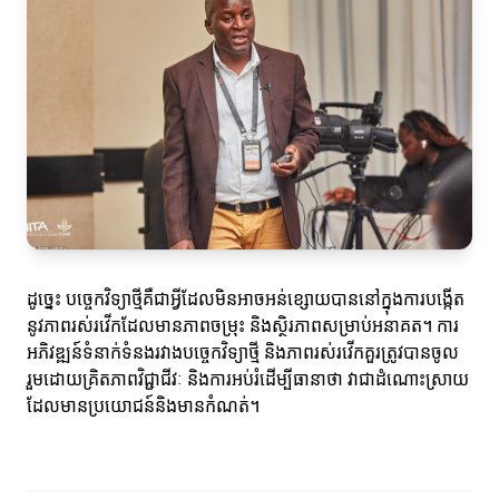
ដូច្នេះ បច្ចេកវិទ្យាថ្មីគឺជាអ្វីដែលមិនអាចអន់ខ្សោយបាននៅក្នុងការបង្កើត
នូវភាពរស់រវើកដែលមានភាពចម្រុះ និងស្ថិរភាពសម្រាប់អនាគត។ ការ
អភិវឌ្ឍន៍ទំនាក់ទំនងរវាងបច្ចេកវិទ្យាថ្មី និងភាពរស់រវើកគួរត្រូវបានចូល
រួមដោយគ្រិតភាពវិជ្ជាជីវៈ និងការអប់រំដើម្បីធានាថា វាជាដំណោះស្រាយ
ដែលមានប្រយោជន៍និងមានកំណត់។