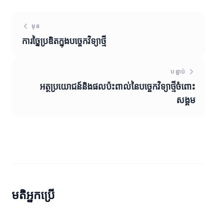
មុន
ការច្នៃប្រឌិតក្នុងបច្ចេកវិទ្យាថ្មី
បន្ទាប់
អត្ថប្រយោជន៍និងផលប៉ះពាល់នៃបច្ចេកវិទ្យាថ្មីចំពោះ
សង្គម
មតិអ្នកប្រើ