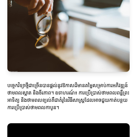
បច្ចេកវិទ្យាថ្មីជាច្រើនបានផ្តល់នូវឱកាសដ៏មានតម្លៃសម្រាប់ការអភិវឌ្ឍន៍
ថាមពលស្អាត និងចីរភាព។ ឧទាហរណ៍៖ ការប្រើប្រាស់ថាមពលពន្លឺព្រះ
អាទិត្យ និងថាមពលខ្យល់គឺជាគំរូនៃវិធីសាស្ត្រដែលអាចជួយកាត់បន្ថយ
ការប្រើប្រាស់ថាមពលកាបូន។