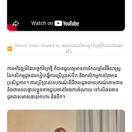
Watch Video related to: ផលប៉ះពាល់នៃបច្ចេកវិទ្យាថ្មីចំពោះភាពរស់
▶
រវើក
ការអភិវឌ្ឍន៍នៃបច្ចេកវិទ្យាថ្មី ក៏បានជួយឲ្យមានការកែលម្អនៃវិធីសាស្ត្រ
នៃកសិកម្មដូចជារបៀបធ្វើការប្រើប្រាស់ទឹក និងកសិកម្មកាន់តែមាន
ប្រសិទ្ធភាព។ ការប្រើប្រាស់ឧបករណ៍ឌីជីថលដូចជាឧបករណ៍តាមដាន
និងថាមពលផ្ទាល់ខ្លួនអាចជួយចាត់ចែងការចំណាយ ទៅលើធនធាន
ដូចជាសមាសធាតុអាហារ និងទឹក។