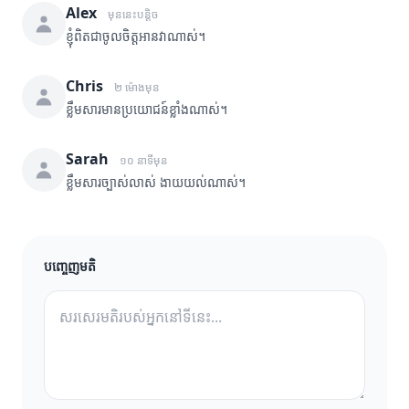
Alex
មុននេះបន្តិច
ខ្ញុំពិតជាចូលចិត្តអានវាណាស់។
Chris
២ ម៉ោងមុន
ខ្លឹមសារមានប្រយោជន៍ខ្លាំងណាស់។
Sarah
១០ នាទីមុន
ខ្លឹមសារច្បាស់លាស់ ងាយយល់ណាស់។
បញ្ចេញមតិ