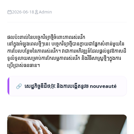
2026-06-18
Admin
ផលប៉ះពាល់នៃបច្ចេកវិទ្យាថ្មីចំពោះភាពរស់រវើក
នៅក្នុងអំឡុងពេលថ្មីៗនេះ បច្ចេកវិទ្យាថ្មីបានក្លាយជាផ្នែកសំខាន់មួយនៃ
ការបែលបន្ថែមនៃភាពរស់រវើក។ វាជាការអភិវឌ្ឍន៍ដែលផ្តល់នូវឱកាសដ៏
ទូលំទូលាយសម្រាប់ការកែលម្អភាពរស់រវើក និងវិធីសាស្រ្តថ្មីៗក្នុងការ
ប្រើប្រាស់ធនធាន។
🔗
សេដ្ឋកិច្ចឌីជីថ尔 និងការបង្កើតនូវច nouveauté