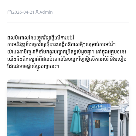
2026-04-21
Admin
ផលប៉ះពាល់នៃបច្ចេកវិទ្យាថ្មីលើការអប់រំ
ការអភិវឌ្ឍន៍បច្ចេកវិទ្យាថ្មីបានបង្កើតឱកាសថ្មីៗសម្រាប់ការអប់រំ។
យ៉ាងណាមិញ វាក៏នាំមកនូវបញ្ហាកម្រិតខ្ពស់ដូចគ្នា។ នៅក្នុងអត្ថបទនេះ
យើងនឹងពិភាក្សាអំពីផលប៉ះពាល់នៃបច្ចេកវិទ្យាថ្មីលើការអប់រំ និងរបៀប
ដែលវាអាចផ្លាស់ប្តូរបញ្ហានេះ។