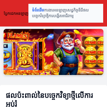
ទំព័រដើម
ការងារអនឡាញ
សេដ្ឋកិច្ចឌីជីថល
ប្លែកជេកអនឡាញ
បច្ចេកវិទ្យាថ្មី
ការបង្កើតអាជីវកម្ម
ផលប៉ះពាល់នៃបច្ចេកវិទ្យាថ្មីលើការ
អប់រំ