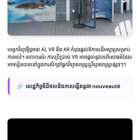
បច្ចេកវិទ្យាថ្មីដូចជា AI, VR និង AR កំពុងផ្តល់ឱកាសដ៏អស្ចារ្យសម្រាប់
ការអប់រំ។ ឧទាហរណ៍ ការប្រើប្រាស់ VR អាចផ្តល់នូវបទពិសោធន៍ដែល
អាចរៀនបាននៅក្នុងការសិក្សាផ្នែកវិទ្យាសាស្ត្រឬវិទ្យាសាស្ត្រផ្សេងៗ។
🔗
សេដ្ឋកិច្ចឌីជីថលនិងការបង្កើតនូវច nouveauté