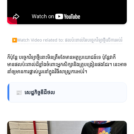
▶
Watch Video related to: ផលប៉ះពាល់នៃបច្ចេកវិទ្យាថ្មីលើការអប់រំ
ក៏ប៉ុន្តែ បច្ចេកវិទ្យាថ្មីនោះមិនត្រឹមតែមានអត្ថប្រយោជន៍ទេ ប៉ុន្តែវាក៏
មានផលប៉ះពាល់ដ៏ខ្លាំងចំពោះអ្នកសិក្សានិងគ្រូបង្រៀនផងដែរ។ នេះអាច
នាំឲ្យមានការផ្លាស់ប្តូរនៅក្នុងវិធីសាស្រ្ដការអប់រំ។
📰
សេដ្ឋកិច្ចឌីជីថល