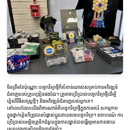
មិនត្រឹមតែប៉ុណ្ណោះ បច្ចេកវិទ្យាថ្មីក៏សំខាន់ណាស់សម្រាប់ការអភិវឌ្ឍន៍
ជំនាញរបស់គ្រូបង្រៀនផងដែរ។ គ្រូអាចប្រើប្រាស់បច្ចេកវិទ្យាថ្មីដើម្បី
រៀនពីវិធីសាស្រ្ដថ្មីៗ និងអភិវឌ្ឍន៍ជំនាញរបស់ពួកគេ។
នៅពេលដែលយើងពិចារណាអំពីបច្ចេកវិទ្យាថ្មីក្នុងការអប់រំ សកម្មភាព
ក្នុងថ្នាក់រៀនក៏ត្រូវបានបំផ្លាស់ប្តូរដោយសារបច្ចេកវិទ្យា។ ឧទាហរណ៍ ការ
ប្រើប្រាស់អេឡិចត្រូនិកជំនួយក្នុងការបង្ហាត់បានធ្វើឲ្យមានភាពងាយ
ស្រួលក្នុងការសិក្សានិងការថែទាំ។