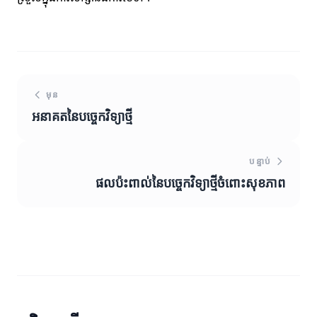
មុន
អនាគតនៃបច្ចេកវិទ្យាថ្មី
បន្ទាប់
ផលប៉ះពាល់នៃបច្ចេកវិទ្យាថ្មីចំពោះសុខភាព