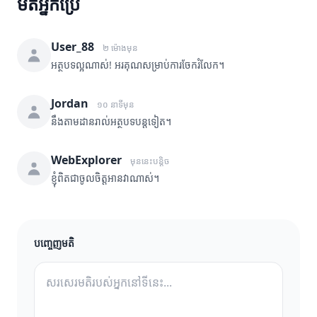
មតិអ្នកប្រើ
User_88
២ ម៉ោងមុន
អត្ថបទល្អណាស់! អរគុណសម្រាប់ការចែករំលែក។
Jordan
១០ នាទីមុន
នឹងតាមដានរាល់អត្ថបទបន្តទៀត។
WebExplorer
មុននេះបន្តិច
ខ្ញុំពិតជាចូលចិត្តអានវាណាស់។
បញ្ចេញមតិ