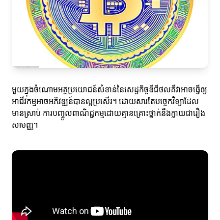
មួយក្នុងចំណោមអត្ថប្រយោជន៍សំខាន់នៃសេដ្ឋកិច្ចឌីជីថលគឺវាអាចធ្វើឲ្យ
អាជីវកម្មអាចអភិវឌ្ឍន៍បានល្អប្រសើរ។ ដោយសារតែបច្ចេកវិទ្យាដែល
មានស្រាប់ ការបញ្ចូលពាណិជ្ជកម្មដោយគ្មានគ្រោះថ្នាក់នឹងក្លាយជារឿង
សាមញ្ញ។