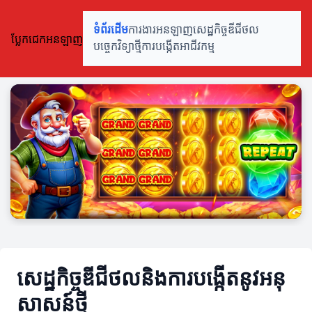
ទំព័រដើម
ការងារអនឡាញ
សេដ្ឋកិច្ចឌីជីថល
ប្លែកជេកអនឡាញ
បច្ចេកវិទ្យាថ្មី
ការបង្កើតអាជីវកម្ម
សេដ្ឋកិច្ចឌីជីថលនិងការបង្កើតនូវអនុ
សាសន៍ថ្មី