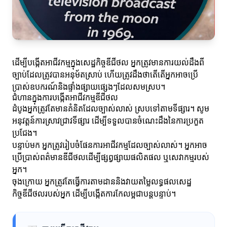
ដើម្បីបង្កើតអាជីវកម្មក្នុងសេដ្ឋកិច្ចឌីជីថល អ្នកត្រូវមានការយល់ដឹងពី
ច្បាប់ដែលត្រូវបានអនុម័តស្រាប់ ហើយត្រូវដឹងថាតើតើអ្នកអាចប្រើ
ប្រាស់ឧបករណ៍និងផ្ទាំងផ្សាយផ្សេងៗដែលសមស្រប។
ជំហានក្នុងការបង្កើតអាជីវកម្មឌីជីថល
ដំបូងអ្នកត្រូវតែមានគំនិតដែលច្បាស់លាស់ ស្របទៅតាមទីផ្សារ។ សូម
អនុវត្តន៍ការស្រាវជ្រាវទីផ្សារ ដើម្បីទទួលបានចំណេះដឹងនៃការប្រកួត
ប្រជែង។
បន្ទាប់មក អ្នកត្រូវរៀបចំផែនការអាជីវកម្មដែលច្បាស់លាស់។ អ្នកអាច
ប្រើប្រាស់ពត៌មានឌីជីថលដើម្បីផ្សព្វផ្សាយផលិតផល ឬសេវាកម្មរបស់
អ្នក។
ចុងក្រោយ អ្នកត្រូវតែធ្វើការតាមដាននិងវាយតម្លៃលទ្ធផលសេដ្ឋ
កិច្ចឌីជីថលរបស់អ្នក ដើម្បីបង្កើតការកែលម្អជាបន្តបន្ទាប់។