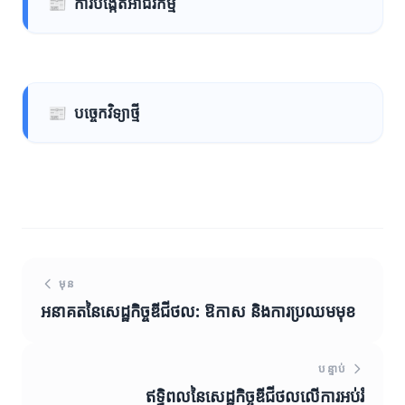
📰
ការបង្កើតអាជីវកម្ម
📰
បច្ចេកវិទ្យាថ្មី
មុន
អនាគតនៃសេដ្ឋកិច្ចឌីជីថល: ឱកាស និងការប្រឈមមុខ
បន្ទាប់
ឥទ្ធិពលនៃសេដ្ឋកិច្ចឌីជីថលលើការអប់រំ