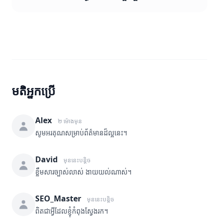
មតិអ្នកប្រើ
Alex
២ ម៉ោងមុន
សូមអរគុណសម្រាប់ព័ត៌មានដ៏ល្អនេះ។
David
មុននេះបន្តិច
ខ្លឹមសារច្បាស់លាស់ ងាយយល់ណាស់។
SEO_Master
មុននេះបន្តិច
ពិតជាអ្វីដែលខ្ញុំកំពុងស្វែងរក។