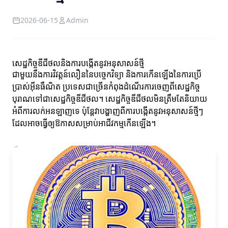
2026-06-15
Admin
សេដ្ឋកិច្ចឌីជីថលនិងការបង្កើតនូវអនុសាសន៍ថ្មី
ជាមួយនឹងការវិវត្តន៍លឿននៃបច្ចេកវិទ្យា និងការកើនឡើងនៃការប្រើ
ប្រាស់អ៊ីនធឺណិត ប្រទេសជាច្រើនកំពុងដំណើរការចេញពីសេដ្ឋកិច្ច
បុរាណទៅជាសេដ្ឋកិច្ចឌីជីថល។ សេដ្ឋកិច្ចឌីជីថលមិនត្រឹមតែនិយាយ
អំពីការលក់អនឡាញទេ ប៉ុន្តែវាបង្ហាញពីការបង្កើតនូវអនុសាសន៍ថ្មីៗ
ដែលអាចធ្វើឲ្យឱកាសសម្រាប់អាជីវកម្មកើនឡើង។