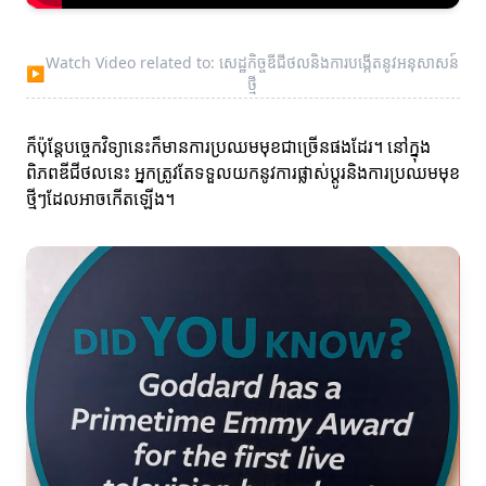
Watch Video related to: សេដ្ឋកិច្ចឌីជីថលនិងការបង្កើតនូវអនុសាសន៍
▶
ថ្មី
ក៏ប៉ុន្តែបច្ចេកវិទ្យានេះក៏មានការប្រឈមមុខជាច្រើនផងដែរ។ នៅក្នុង
ពិភពឌីជីថលនេះ អ្នកត្រូវតែទទួលយកនូវការផ្លាស់ប្តូរនិងការប្រឈមមុខ
ថ្មីៗដែលអាចកើតឡើង។