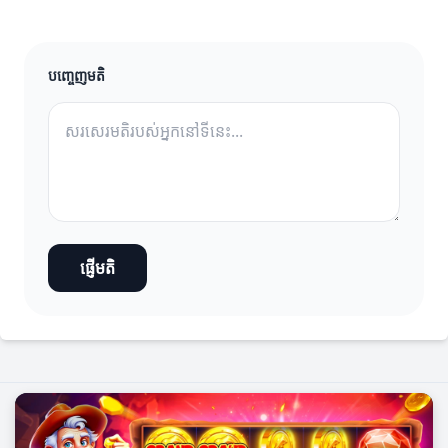
បញ្ចេញមតិ
ផ្ញើមតិ